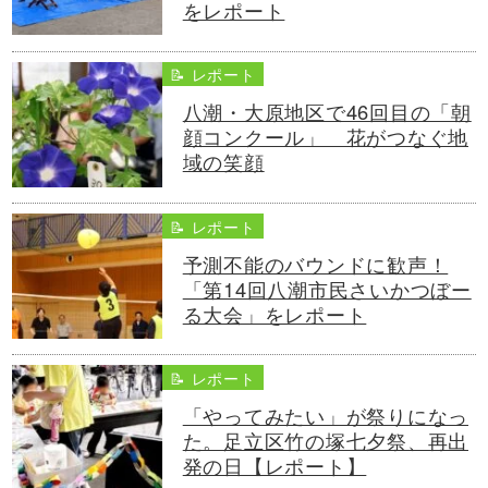
をレポート
📝 レポート
八潮・大原地区で46回目の「朝
顔コンクール」 花がつなぐ地
域の笑顔
📝 レポート
予測不能のバウンドに歓声！
「第14回八潮市民さいかつぼー
る大会」をレポート
📝 レポート
「やってみたい」が祭りになっ
た。足立区竹の塚七夕祭、再出
発の日【レポート】