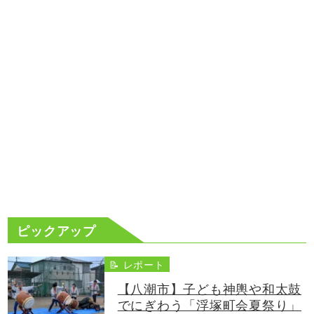
ピックアップ
📝 レポート
【八潮市】子ども神輿や和太鼓
でにぎわう「浮塚町会夏祭り」