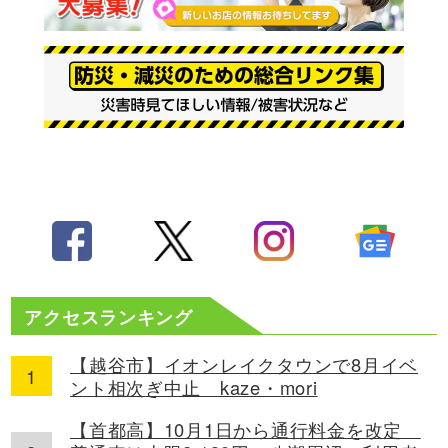
アクセスランキング
【越谷市】イオンレイクタウンで8月イベ
ント相次ぎ中止 kaze・mori
【首都高】10月1日から通行料金を改定