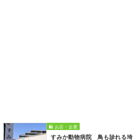
🛍️ お店・企業
すみか動物病院 鳥も診れる埼