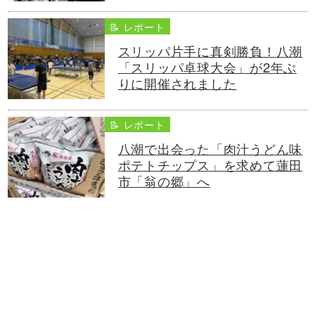
📝 レポート
スリッパ片手に真剣勝負！八潮
「スリッパ卓球大会」が2年ぶ
りに開催されました
📝 レポート
八潮で出会った「肉汁うどん味
ポテトチップス」を求めて蓮田
市「翁の郷」へ