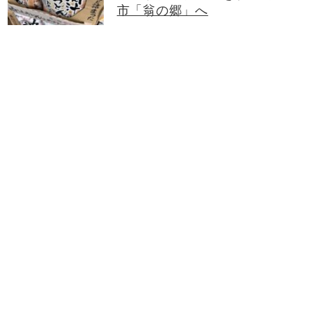
市「翁の郷」へ