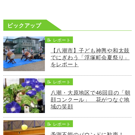
ピックアップ
📝 レポート
【八潮市】子ども神輿や和太鼓
でにぎわう「浮塚町会夏祭り」
をレポート
📝 レポート
八潮・大原地区で46回目の「朝
顔コンクール」 花がつなぐ地
域の笑顔
📝 レポート
予測不能のバウンドに歓声！