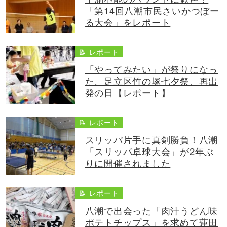
「第14回八潮市民さいかつぼー
る大会」をレポート
📝 レポート
「やってみたい」が祭りになっ
た。足立区竹の塚七夕祭、再出
発の日【レポート】
📝 レポート
スリッパ片手に真剣勝負！八潮
「スリッパ卓球大会」が2年ぶ
りに開催されました
📝 レポート
八潮で出会った「肉汁うどん味
ポテトチップス」を求めて蓮田