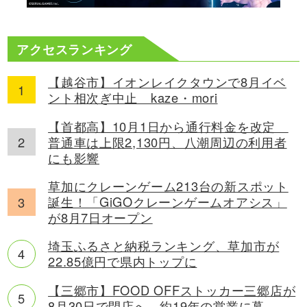
アクセスランキング
【越谷市】イオンレイクタウンで8月イベ
ント相次ぎ中止 kaze・mori
【首都高】10月1日から通行料金を改定
普通車は上限2,130円、八潮周辺の利用者
にも影響
草加にクレーンゲーム213台の新スポット
誕生！「GiGOクレーンゲームオアシス」
が8月7日オープン
埼玉ふるさと納税ランキング、草加市が
22.85億円で県内トップに
【三郷市】FOOD OFFストッカー三郷店が
8月30日で閉店へ 約19年の営業に幕