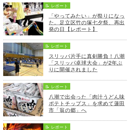
📝 レポート
「やってみたい」が祭りになっ
た。足立区竹の塚七夕祭、再出
発の日【レポート】
📝 レポート
スリッパ片手に真剣勝負！八潮
「スリッパ卓球大会」が2年ぶ
りに開催されました
📝 レポート
八潮で出会った「肉汁うどん味
ポテトチップス」を求めて蓮田
市「翁の郷」へ
📝 レポート