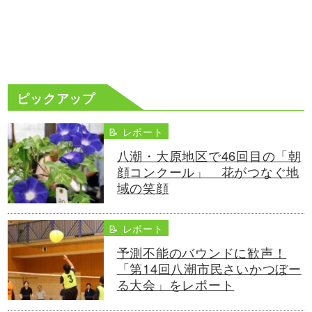
ピックアップ
📝 レポート
八潮・大原地区で46回目の「朝
顔コンクール」 花がつなぐ地
域の笑顔
📝 レポート
予測不能のバウンドに歓声！
「第14回八潮市民さいかつぼー
る大会」をレポート