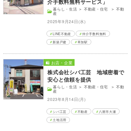
介手数料無料サービス」
暮らし・生活
＞
不動産・住宅
＞
不動
産
2025年9月24日(水)
LINE不動産
仲介手数料無料
新築戸建
草加駅
🛍️ お店・企業
株式会社シバ工芸 地域密着で
安心と信頼を提供
暮らし・生活
＞
不動産・住宅
＞
不動
産
2023年8月14日(月)
シバ工芸
不動産
八潮市大瀬
土地活用