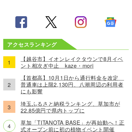
アクセスランキング
【越谷市】イオンレイクタウンで8月イベ
ント相次ぎ中止 kaze・mori
【首都高】10月1日から通行料金を改定
普通車は上限2,130円、八潮周辺の利用者
にも影響
埼玉ふるさと納税ランキング、草加市が
22.85億円で県内トップに
草加「TITANOTA BASE」が再始動へ！正
式オープン前に初の植物イベント開催