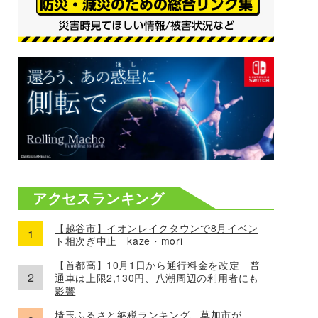
アクセスランキング
【越谷市】イオンレイクタウンで8月イベン
ト相次ぎ中止 kaze・mori
【首都高】10月1日から通行料金を改定 普
通車は上限2,130円、八潮周辺の利用者にも
影響
埼玉ふるさと納税ランキング、草加市が