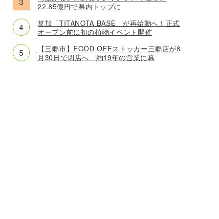
22.85億円で県内トップに
草加「TITANOTA BASE」が再始動へ！正式
オープン前に初の植物イベント開催
【三郷市】FOOD OFFストッカー三郷店が8
月30日で閉店へ 約19年の営業に幕