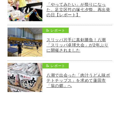
「やってみたい」が祭りになっ
た。足立区竹の塚七夕祭、再出発
の日【レポート】
📝 レポート
スリッパ片手に真剣勝負！八潮
「スリッパ卓球大会」が2年ぶり
に開催されました
📝 レポート
八潮で出会った「肉汁うどん味ポ
テトチップス」を求めて蓮田市
「翁の郷」へ