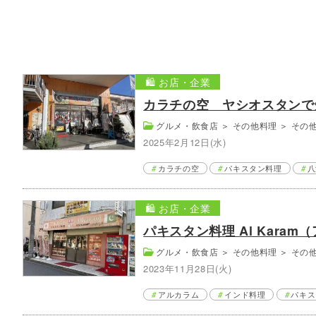
🛍️ お店・企業
カラチの空 ヤシオスタンで
グルメ・飲食店
＞
その他料理
＞
その
2025年2月12日(水)
カラチの空
パキスタン料理
八
🛍️ お店・企業
パキスタン料理 Al Karam
グルメ・飲食店
＞
その他料理
＞
その
2023年11月28日(火)
アルカラム
インド料理
パキス