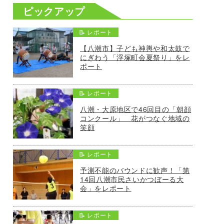
ピックアップ
📝 レポート
【八潮市】子ども神輿や和太鼓で
にぎわう「浮塚町会夏祭り」をレ
ポート
📝 レポート
八潮・大原地区で46回目の「朝顔
コンクール」 花がつなぐ地域の
笑顔
📝 レポート
予測不能のバウンドに歓声！「第
14回八潮市民さいかつぼーる大
会」をレポート
📝 レポート