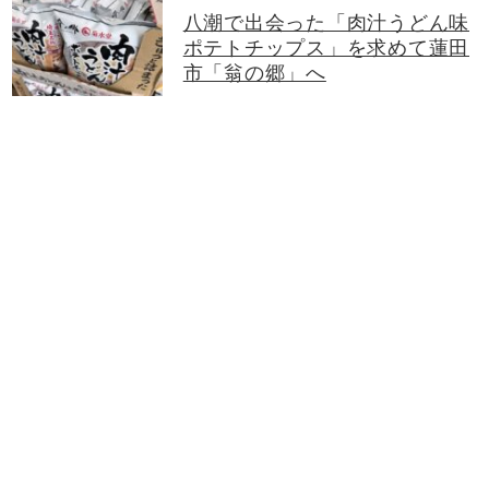
八潮で出会った「肉汁うどん味
ポテトチップス」を求めて蓮田
市「翁の郷」へ