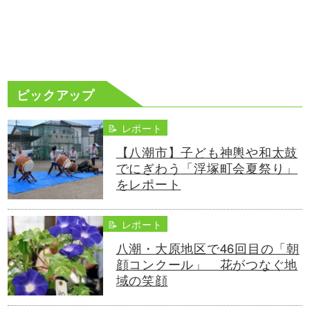
ピックアップ
📝 レポート
【八潮市】子ども神輿や和太鼓
でにぎわう「浮塚町会夏祭り」
をレポート
📝 レポート
八潮・大原地区で46回目の「朝
顔コンクール」 花がつなぐ地
域の笑顔