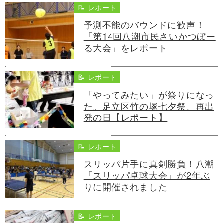
📝 レポート
予測不能のバウンドに歓声！
「第14回八潮市民さいかつぼー
る大会」をレポート
📝 レポート
「やってみたい」が祭りになっ
た。足立区竹の塚七夕祭、再出
発の日【レポート】
📝 レポート
スリッパ片手に真剣勝負！八潮
「スリッパ卓球大会」が2年ぶ
りに開催されました
📝 レポート