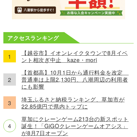
アクセスランキング
【越谷市】イオンレイクタウンで8月イベ
ント相次ぎ中止 kaze・mori
【首都高】10月1日から通行料金を改定
普通車は上限2,130円、八潮周辺の利用者
にも影響
埼玉ふるさと納税ランキング、草加市が
22.85億円で県内トップに
草加にクレーンゲーム213台の新スポット
誕生！「GiGOクレーンゲームオアシス」
が8月7日オープン