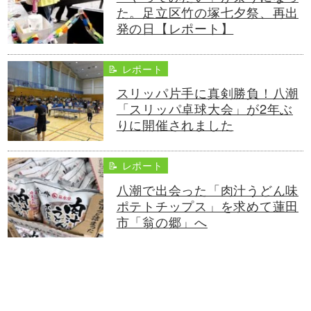
た。足立区竹の塚七夕祭、再出
発の日【レポート】
📝 レポート
スリッパ片手に真剣勝負！八潮
「スリッパ卓球大会」が2年ぶ
りに開催されました
📝 レポート
八潮で出会った「肉汁うどん味
ポテトチップス」を求めて蓮田
市「翁の郷」へ