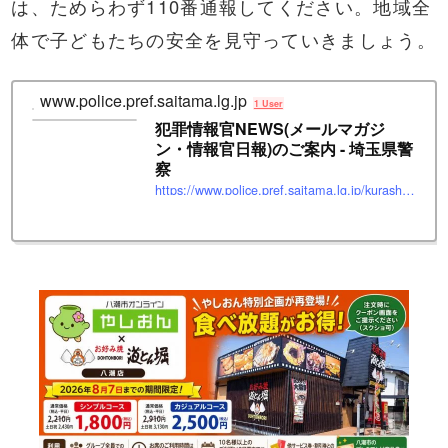
は、ためらわず110番通報してください。地域全
体で子どもたちの安全を見守っていきましょう。
www.police.pref.saitama.lg.jp
1 User
犯罪情報官NEWS(メールマガジ
ン・情報官日報)のご案内 - 埼玉県警
察
https://www.police.pref.saitama.lg.jp/kurashi/annai/index.html