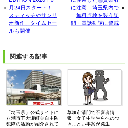
«
月24日スタート！
に注意 埼玉県内で
»
スティッチやサンリ
無料点検を装う訪
オ新作、タイムセー
問・電話勧誘に警戒
ルも開催
関連する記事
「埼玉県」公式サイトに
草加市清門で不審者情
八潮市下大瀬町会自主防
報 女子中学生らへのつ
犯隊の活動が紹介されて
きまとい事案が発生