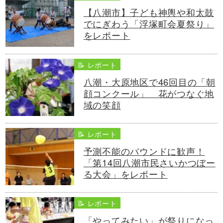
【八潮市】子ども神輿や和太鼓
でにぎわう「浮塚町会夏祭り」
をレポート
📝 レポート
八潮・大原地区で46回目の「朝
顔コンクール」 花がつなぐ地
域の笑顔
📝 レポート
予測不能のバウンドに歓声！
「第14回八潮市民さいかつぼー
る大会」をレポート
📝 レポート
「やってみたい」が祭りになっ