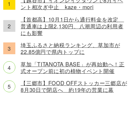
【越谷市】イオンレイクタウンで8月イベ
ント相次ぎ中止 kaze・mori
【首都高】10月1日から通行料金を改定
普通車は上限2,130円、八潮周辺の利用者
にも影響
埼玉ふるさと納税ランキング、草加市が
22.85億円で県内トップに
草加「TITANOTA BASE」が再始動へ！正
式オープン前に初の植物イベント開催
【三郷市】FOOD OFFストッカー三郷店が
8月30日で閉店へ 約19年の営業に幕