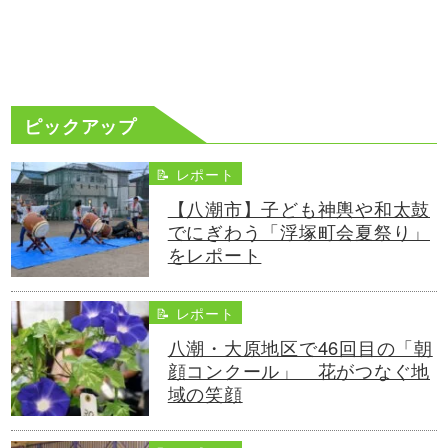
ピックアップ
📝 レポート
【八潮市】子ども神輿や和太鼓
でにぎわう「浮塚町会夏祭り」
をレポート
📝 レポート
八潮・大原地区で46回目の「朝
顔コンクール」 花がつなぐ地
域の笑顔