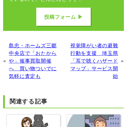
投稿フォーム ▶
島忠・ホームズ三郷
視覚障がい者の避難
中央店で「おたから
行動を支援 埼玉県
«
や」催事買取開催
「耳で聴くハザード
»
へ 買い物ついでに
マップ」サービス開
気軽に査定も
始
関連する記事