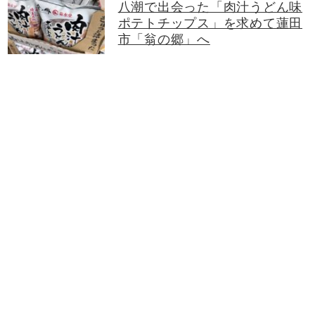
八潮で出会った「肉汁うどん味
ポテトチップス」を求めて蓮田
市「翁の郷」へ