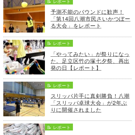
📝 レポート
予測不能のバウンドに歓声！
「第14回八潮市民さいかつぼー
る大会」をレポート
📝 レポート
「やってみたい」が祭りになっ
た。足立区竹の塚七夕祭、再出
発の日【レポート】
📝 レポート
スリッパ片手に真剣勝負！八潮
「スリッパ卓球大会」が2年ぶ
りに開催されました
📝 レポート