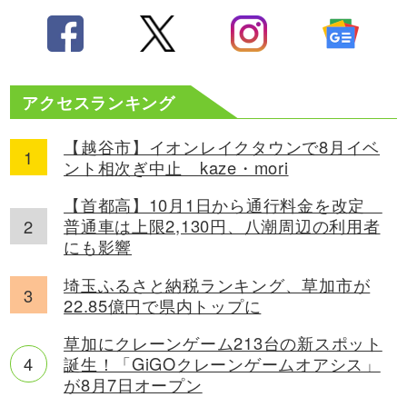
アクセスランキング
【越谷市】イオンレイクタウンで8月イベ
ント相次ぎ中止 kaze・mori
【首都高】10月1日から通行料金を改定
普通車は上限2,130円、八潮周辺の利用者
にも影響
埼玉ふるさと納税ランキング、草加市が
22.85億円で県内トップに
草加にクレーンゲーム213台の新スポット
誕生！「GiGOクレーンゲームオアシス」
が8月7日オープン