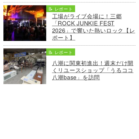
📝 レポート
工場がライブ会場に！三郷
「ROCK JUNKIE FEST
2026」で響いた熱いロック【レ
ポート】
📝 レポート
八潮に関東初進出！週末だけ開
くリユースショップ「うるココ
八潮base」を訪問