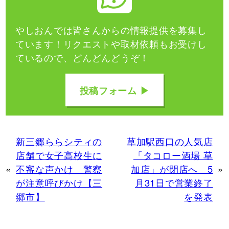
やしおんでは皆さんからの情報提供を募集し
ています！
リクエストや取材依頼もお受けし
ているので、どんどんどうぞ！
投稿フォーム ▶
新三郷ららシティの
草加駅西口の人気店
店舗で女子高校生に
「タコロー酒場 草
«
不審な声かけ 警察
加店」が閉店へ 5
»
が注意呼びかけ【三
月31日で営業終了
郷市】
を発表