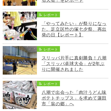
📝 レポート
「やってみたい」が祭りになっ
た。足立区竹の塚七夕祭、再出
発の日【レポート】
📝 レポート
スリッパ片手に真剣勝負！八潮
「スリッパ卓球大会」が2年ぶ
りに開催されました
📝 レポート
八潮で出会った「肉汁うどん味
ポテトチップス」を求めて蓮田
市「翁の郷」へ