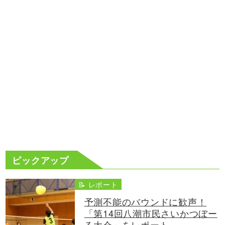
ピックアップ
📝 レポート
予測不能のバウンドに歓声！
「第14回八潮市民さいかつぼー
る大会」をレポート