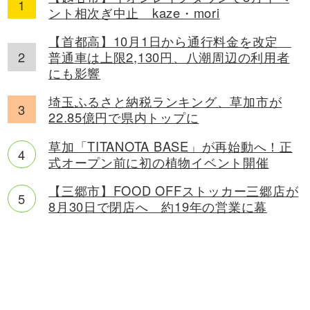
ント相次ぎ中止 kaze・mori
【首都高】10月1日から通行料金を改定
普通車は上限2,130円、八潮周辺の利用者
にも影響
埼玉ふるさと納税ランキング、草加市が
22.85億円で県内トップに
草加「TITANOTA BASE」が再始動へ！正
式オープン前に初の植物イベント開催
【三郷市】FOOD OFFストッカー三郷店が
8月30日で閉店へ 約19年の営業に幕