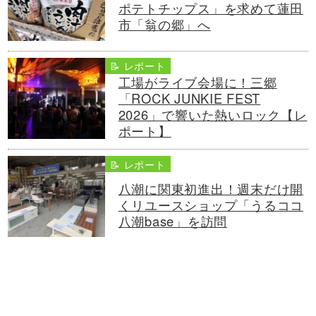
ポテトチップス」を求めて蓮田
市「翁の郷」へ
📝 レポート
工場がライブ会場に！三郷
「ROCK JUNKIE FEST
2026」で響いた熱いロック【レ
ポート】
📝 レポート
八潮に関東初進出！週末だけ開
くリユースショップ「うるココ
八潮base」を訪問