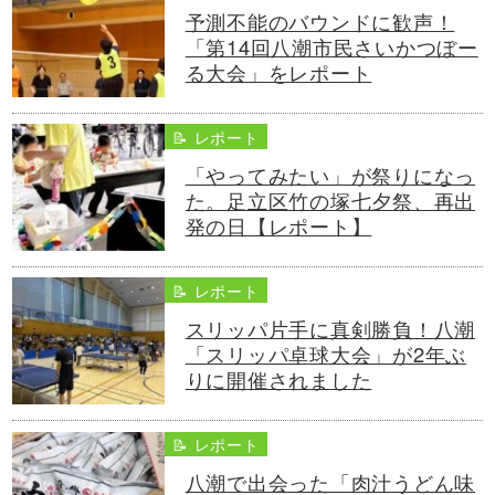
予測不能のバウンドに歓声！
「第14回八潮市民さいかつぼー
る大会」をレポート
📝 レポート
「やってみたい」が祭りになっ
た。足立区竹の塚七夕祭、再出
発の日【レポート】
📝 レポート
スリッパ片手に真剣勝負！八潮
「スリッパ卓球大会」が2年ぶ
りに開催されました
📝 レポート
八潮で出会った「肉汁うどん味