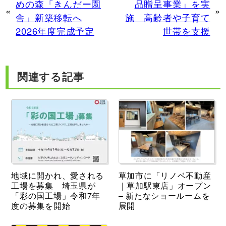
めの森「きんだー園
品贈呈事業」を実
«
»
舎」新築移転へ
施 高齢者や子育て
2026年度完成予定
世帯を支援
関連する記事
地域に開かれ、愛される
草加市に「リノベ不動産
工場を募集 埼玉県が
｜草加駅東店」オープン
「彩の国工場」令和7年
– 新たなショールームを
度の募集を開始
展開