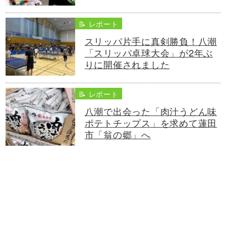
📝 レポート
スリッパ片手に真剣勝負！八潮
「スリッパ卓球大会」が2年ぶ
りに開催されました
📝 レポート
八潮で出会った「肉汁うどん味
ポテトチップス」を求めて蓮田
市「翁の郷」へ