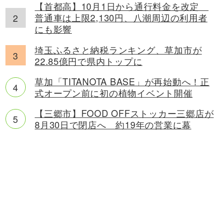
【首都高】10月1日から通行料金を改定
普通車は上限2,130円、八潮周辺の利用者
にも影響
埼玉ふるさと納税ランキング、草加市が
22.85億円で県内トップに
草加「TITANOTA BASE」が再始動へ！正
式オープン前に初の植物イベント開催
【三郷市】FOOD OFFストッカー三郷店が
8月30日で閉店へ 約19年の営業に幕