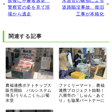
«
»
警察官の姿を見て現
道路陥没事故、復旧
場から逃走
工事が本格化
関連する記事
農福連携ポテトチップス
ファミリーマート、農福
販売開始 パルシステム
連携プロジェクト始動！
埼玉/うりんこくらぶ/菊
八潮市の「しゅん・あぐ
水堂
り」も協業パートナーに