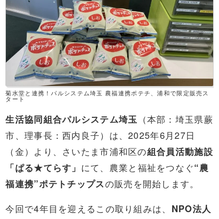
菊水堂と連携！パルシステム埼玉 農福連携ポテチ、浦和で限定販売ス
タート
生活協同組合パルシステム埼玉
（本部：埼玉県蕨
市、理事長：西内良子）は、2025年6月27日
（金）より、さいたま市浦和区の
組合員活動施設
「ぱる★てらす」
にて、農業と福祉をつなぐ
“農
福連携”ポテトチップス
の販売を開始します。
今回で4年目を迎えるこの取り組みは、
NPO法人