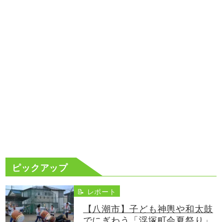
ピックアップ
📝 レポート
【八潮市】子ども神輿や和太鼓
でにぎわう「浮塚町会夏祭り」