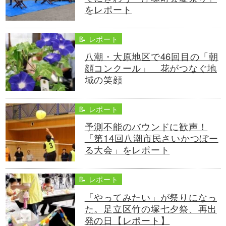
をレポート
📝 レポート
八潮・大原地区で46回目の「朝
顔コンクール」 花がつなぐ地
域の笑顔
📝 レポート
予測不能のバウンドに歓声！
「第14回八潮市民さいかつぼー
る大会」をレポート
📝 レポート
「やってみたい」が祭りになっ
た。足立区竹の塚七夕祭、再出
発の日【レポート】