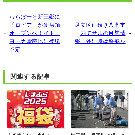
ららぽーと新三郷に
「ロピア」が新店舗
足立区に続き八潮市
«
オープンへ！イトー
内でサルの目撃情
»
ヨーカ堂跡地に登場
報 外出時は警戒を
予定
関連する記事