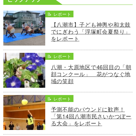
📝 レポート
【八潮市】子ども神輿や和太鼓
でにぎわう「浮塚町会夏祭り」
をレポート
📝 レポート
八潮・大原地区で46回目の「朝
顔コンクール」 花がつなぐ地
域の笑顔
📝 レポート
予測不能のバウンドに歓声！
「第14回八潮市民さいかつぼー
る大会」をレポート