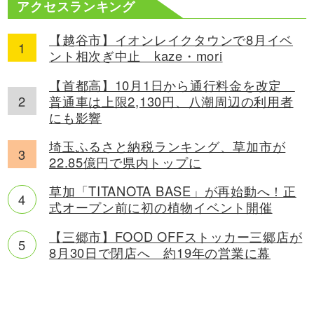
アクセスランキング
【越谷市】イオンレイクタウンで8月イベ
ント相次ぎ中止 kaze・mori
【首都高】10月1日から通行料金を改定
普通車は上限2,130円、八潮周辺の利用者
にも影響
埼玉ふるさと納税ランキング、草加市が
22.85億円で県内トップに
草加「TITANOTA BASE」が再始動へ！正
式オープン前に初の植物イベント開催
【三郷市】FOOD OFFストッカー三郷店が
8月30日で閉店へ 約19年の営業に幕