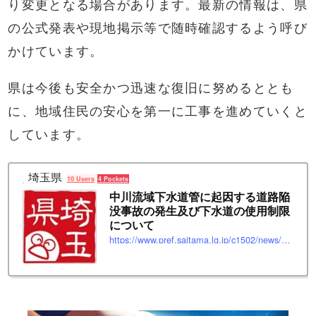
り変更となる場合があります。最新の情報は、県
の公式発表や現地掲示等で随時確認するよう呼び
かけています。
県は今後も安全かつ迅速な復旧に努めるととも
に、地域住民の安心を第一に工事を進めていくと
しています。
埼玉県
10 Users
4 Pockets
中川流域下水道管に起因する道路陥
没事故の発生及び下水道の使用制限
について
https://www.pref.saitama.lg.jp/c1502/news/nakagawa0128.html