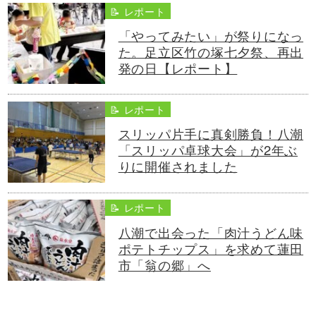
📝 レポート
「やってみたい」が祭りになっ
た。足立区竹の塚七夕祭、再出
発の日【レポート】
📝 レポート
スリッパ片手に真剣勝負！八潮
「スリッパ卓球大会」が2年ぶ
りに開催されました
📝 レポート
八潮で出会った「肉汁うどん味
ポテトチップス」を求めて蓮田
市「翁の郷」へ