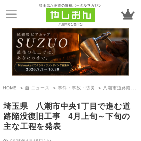
埼玉県八潮市の情報ポータルマガジン
HOME
📰 ニュース
事件・事故・防災
八潮市道路陥没事故
埼玉県 八潮市中央1丁目で進む道
路陥没復旧工事 4月上旬～下旬の
主な工程を発表
2025年4月15日(火)