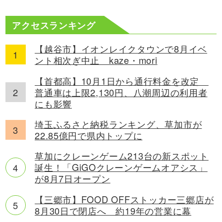
アクセスランキング
【越谷市】イオンレイクタウンで8月イベ
ント相次ぎ中止 kaze・mori
【首都高】10月1日から通行料金を改定
普通車は上限2,130円、八潮周辺の利用者
にも影響
埼玉ふるさと納税ランキング、草加市が
22.85億円で県内トップに
草加にクレーンゲーム213台の新スポット
誕生！「GiGOクレーンゲームオアシス」
が8月7日オープン
【三郷市】FOOD OFFストッカー三郷店が
8月30日で閉店へ 約19年の営業に幕