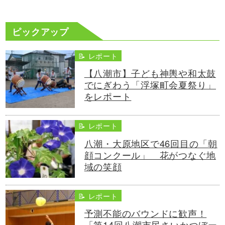
ピックアップ
📝 レポート
【八潮市】子ども神輿や和太鼓
でにぎわう「浮塚町会夏祭り」
をレポート
📝 レポート
八潮・大原地区で46回目の「朝
顔コンクール」 花がつなぐ地
域の笑顔
📝 レポート
予測不能のバウンドに歓声！
「第14回八潮市民さいかつぼー