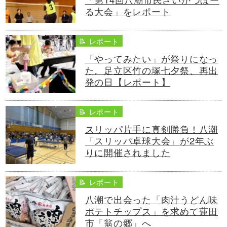
る大会」をレポート
📝 レポート
「やってみたい」が祭りになっ
た。足立区竹の塚七夕祭、再出
発の日【レポート】
📝 レポート
スリッパ片手に真剣勝負！八潮
「スリッパ卓球大会」が2年ぶ
りに開催されました
📝 レポート
八潮で出会った「肉汁うどん味
ポテトチップス」を求めて蓮田
市「翁の郷」へ