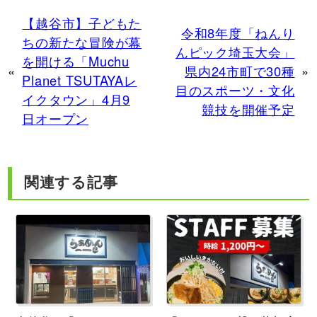
【越谷市】子どもた
令和8年度「ねんり
ちの新たな冒険が幕
んピック埼玉大会」
を開ける「Muchu
«
県内24市町で30種
»
Planet TSUTAYAレ
目のスポーツ・文化
イクタウン」4月9
競技を開催予定
日オープン
関連する記事