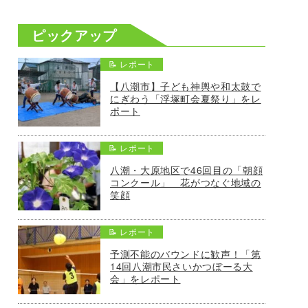
ピックアップ
📝 レポート
【八潮市】子ども神輿や和太鼓で
にぎわう「浮塚町会夏祭り」をレ
ポート
📝 レポート
八潮・大原地区で46回目の「朝顔
コンクール」 花がつなぐ地域の
笑顔
📝 レポート
予測不能のバウンドに歓声！「第
14回八潮市民さいかつぼーる大
会」をレポート