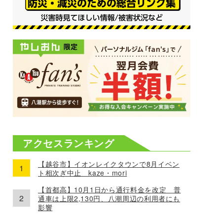
アクセスランキング
【越谷市】イオンレイクタウンで8月イベン
ト相次ぎ中止 kaze・mori
【首都高】10月1日から通行料金を改定 普
通車は上限2,130円、八潮周辺の利用者にも
影響