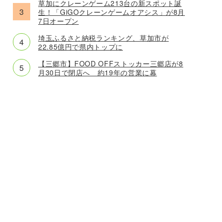
草加にクレーンゲーム213台の新スポット誕
生！「GiGOクレーンゲームオアシス」が8月
7日オープン
埼玉ふるさと納税ランキング、草加市が
22.85億円で県内トップに
【三郷市】FOOD OFFストッカー三郷店が8
月30日で閉店へ 約19年の営業に幕