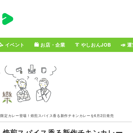
🥳 イベント
🛍️ お店・企業
👔 やしおんJOB
📣 
の限定カレー登場！焙煎スパイス香る新作チキンカレーを6月2日発売
場！焙煎スパイス香る新作チキンカレー