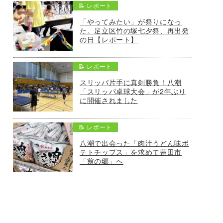
📝 レポート
「やってみたい」が祭りになっ
た。足立区竹の塚七夕祭、再出発
の日【レポート】
📝 レポート
スリッパ片手に真剣勝負！八潮
「スリッパ卓球大会」が2年ぶり
に開催されました
📝 レポート
八潮で出会った「肉汁うどん味ポ
テトチップス」を求めて蓮田市
「翁の郷」へ