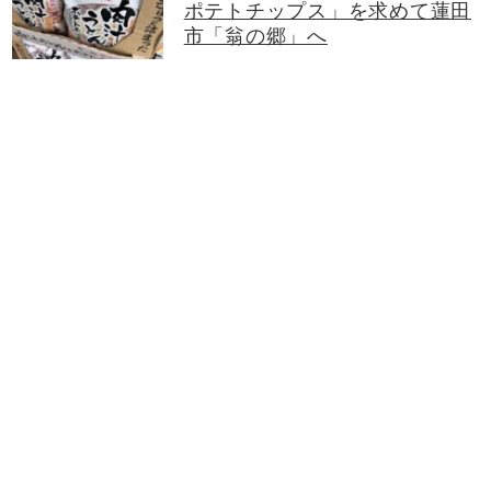
ポテトチップス」を求めて蓮田
市「翁の郷」へ