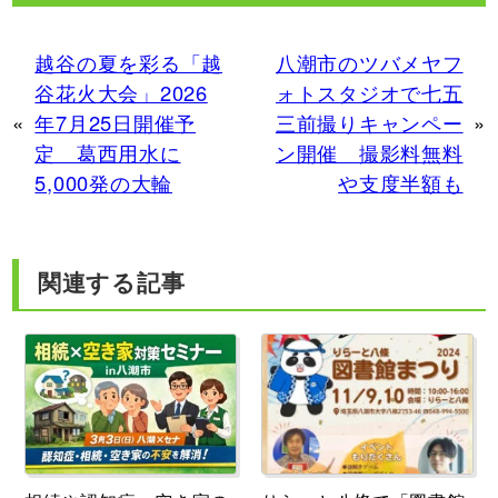
越谷の夏を彩る「越
八潮市のツバメヤフ
谷花火大会」2026
ォトスタジオで七五
«
年7月25日開催予
三前撮りキャンペー
»
定 葛西用水に
ン開催 撮影料無料
5,000発の大輪
や支度半額も
関連する記事