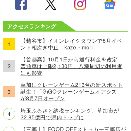
アクセスランキング
【越谷市】イオンレイクタウンで8月イベ
ント相次ぎ中止 kaze・mori
【首都高】10月1日から通行料金を改定
普通車は上限2,130円、八潮周辺の利用者
にも影響
草加にクレーンゲーム213台の新スポット
誕生！「GiGOクレーンゲームオアシス」
が8月7日オープン
埼玉ふるさと納税ランキング、草加市が
22.85億円で県内トップに
【三郷市】FOOD OFFストッカー三郷店が