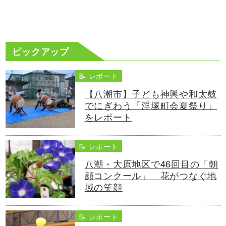
ピックアップ
📝 レポート
【八潮市】子ども神輿や和太鼓
でにぎわう「浮塚町会夏祭り」
をレポート
📝 レポート
八潮・大原地区で46回目の「朝
顔コンクール」 花がつなぐ地
域の笑顔
📝 レポート