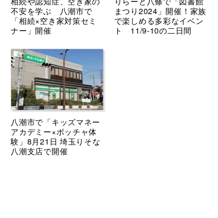
相続や認知症、空き家の
りらーと八條で「図書館
不安を学ぶ 八潮市で
まつり2024」開催！家族
「相続×空き家対策セミ
で楽しめる多彩なイベン
ナー」開催
ト 11/9-10の二日間
八潮市で「キッズマネー
アカデミー×ボッチャ体
験」8月21日 埼玉りそな
八潮支店で開催