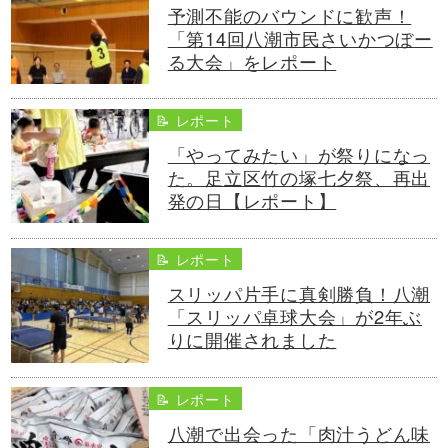
予測不能のバウンドに歓声！
「第14回八潮市民さいかつぼー
る大会」をレポート
📝 レポート
「やってみたい」が祭りになっ
た。足立区竹の塚七夕祭、再出
発の日【レポート】
📝 レポート
スリッパ片手に真剣勝負！八潮
「スリッパ卓球大会」が2年ぶ
りに開催されました
📝 レポート
八潮で出会った「肉汁うどん味