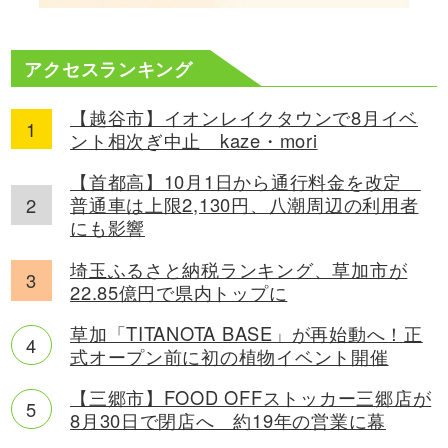
アクセスランキング
【越谷市】イオンレイクタウンで8月イベ
ント相次ぎ中止 kaze・mori
【首都高】10月1日から通行料金を改定
普通車は上限2,130円、八潮周辺の利用者
にも影響
埼玉ふるさと納税ランキング、草加市が
22.85億円で県内トップに
草加「TITANOTA BASE」が再始動へ！正
式オープン前に初の植物イベント開催
【三郷市】FOOD OFFストッカー三郷店が
8月30日で閉店へ 約19年の営業に幕