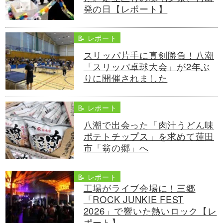
発の日【レポート】
📝 レポート
スリッパ片手に真剣勝負！八潮
「スリッパ卓球大会」が2年ぶ
りに開催されました
📝 レポート
八潮で出会った「肉汁うどん味
ポテトチップス」を求めて蓮田
市「翁の郷」へ
📝 レポート
工場がライブ会場に！三郷
「ROCK JUNKIE FEST
2026」で響いた熱いロック【レ
ポート】