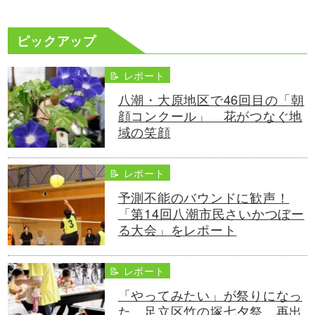
ピックアップ
📝 レポート
八潮・大原地区で46回目の「朝
顔コンクール」 花がつなぐ地
域の笑顔
📝 レポート
予測不能のバウンドに歓声！
「第14回八潮市民さいかつぼー
る大会」をレポート
📝 レポート
「やってみたい」が祭りになっ
た。足立区竹の塚七夕祭、再出