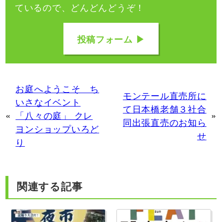
ているので、どんどんどうぞ！
投稿フォーム ▶
お庭へようこそ ち
モンテール直売所に
いさなイベント
て日本橋老舗３社合
«
「八々の庭」 クレ
»
同出張直売のお知ら
ヨンショップいろど
せ
り
関連する記事