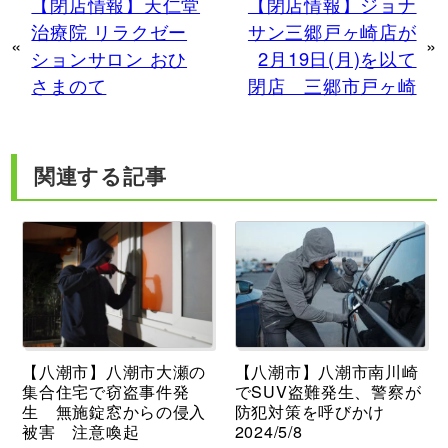
【閉店情報】天仁堂
【閉店情報】ジョナ
治療院 リラクゼー
サン三郷戸ヶ崎店が
«
»
ションサロン おひ
2月19日(月)を以て
さまのて
閉店 三郷市戸ヶ崎
関連する記事
【八潮市】八潮市大瀬の
【八潮市】八潮市南川崎
集合住宅で窃盗事件発
でSUV盗難発生、警察が
生 無施錠窓からの侵入
防犯対策を呼びかけ
被害 注意喚起
2024/5/8