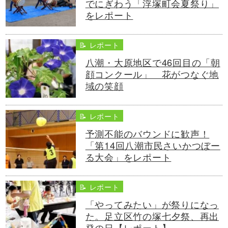
でにぎわう「浮塚町会夏祭り」
をレポート
📝 レポート
八潮・大原地区で46回目の「朝
顔コンクール」 花がつなぐ地
域の笑顔
📝 レポート
予測不能のバウンドに歓声！
「第14回八潮市民さいかつぼー
る大会」をレポート
📝 レポート
「やってみたい」が祭りになっ
た。足立区竹の塚七夕祭、再出
発の日【レポート】