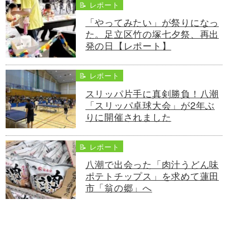
📝 レポート
「やってみたい」が祭りになっ
た。足立区竹の塚七夕祭、再出
発の日【レポート】
📝 レポート
スリッパ片手に真剣勝負！八潮
「スリッパ卓球大会」が2年ぶ
りに開催されました
📝 レポート
八潮で出会った「肉汁うどん味
ポテトチップス」を求めて蓮田
市「翁の郷」へ