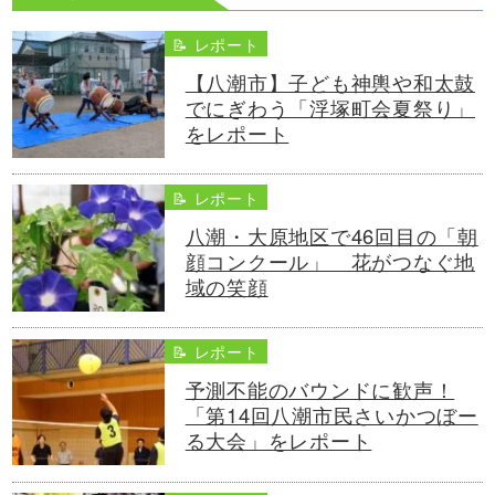
📝 レポート
【八潮市】子ども神輿や和太鼓
でにぎわう「浮塚町会夏祭り」
をレポート
📝 レポート
八潮・大原地区で46回目の「朝
顔コンクール」 花がつなぐ地
域の笑顔
📝 レポート
予測不能のバウンドに歓声！
「第14回八潮市民さいかつぼー
る大会」をレポート