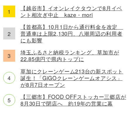
【越谷市】イオンレイクタウンで8月イベ
ント相次ぎ中止 kaze・mori
【首都高】10月1日から通行料金を改定
普通車は上限2,130円、八潮周辺の利用者
にも影響
埼玉ふるさと納税ランキング、草加市が
22.85億円で県内トップに
草加にクレーンゲーム213台の新スポット
誕生！「GiGOクレーンゲームオアシス」
が8月7日オープン
【三郷市】FOOD OFFストッカー三郷店が
8月30日で閉店へ 約19年の営業に幕