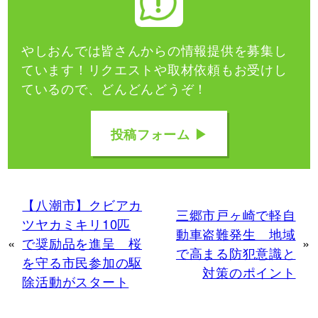
やしおんでは皆さんからの情報提供を募集し
ています！
リクエストや取材依頼もお受けし
ているので、どんどんどうぞ！
投稿フォーム ▶
【八潮市】クビアカ
三郷市戸ヶ崎で軽自
ツヤカミキリ10匹
動車盗難発生 地域
«
で奨励品を進呈 桜
»
で高まる防犯意識と
を守る市民参加の駆
対策のポイント
除活動がスタート