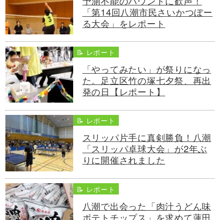
予測不能のバウンドに歓声！
「第14回八潮市民さいかつぼー
る大会」をレポート
📝 レポート
「やってみたい」が祭りになっ
た。足立区竹の塚七夕祭、再出
発の日【レポート】
📝 レポート
スリッパ片手に真剣勝負！八潮
「スリッパ卓球大会」が2年ぶ
りに開催されました
📝 レポート
八潮で出会った「肉汁うどん味
ポテトチップス」を求めて蓮田