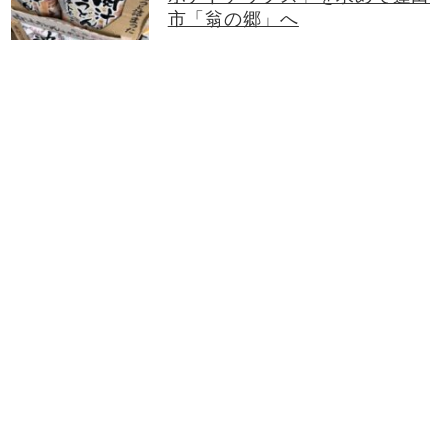
市「翁の郷」へ