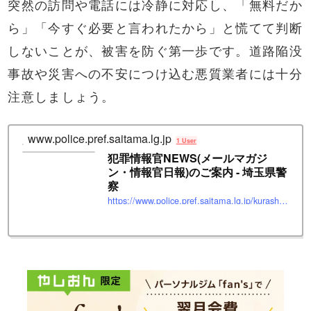
突然の訪問や電話には冷静に対応し、「無料だか
ら」「今すぐ必要と言われたから」と慌てて判断
しないことが、被害を防ぐ第一歩です。道路陥没
事故や災害への不安につけ込む悪質業者には十分
注意しましょう。
www.police.pref.saitama.lg.jp
1 User
犯罪情報官NEWS(メールマガジ
ン・情報官日報)のご案内 - 埼玉県警
察
https://www.police.pref.saitama.lg.jp/kurashi/annai/index.html