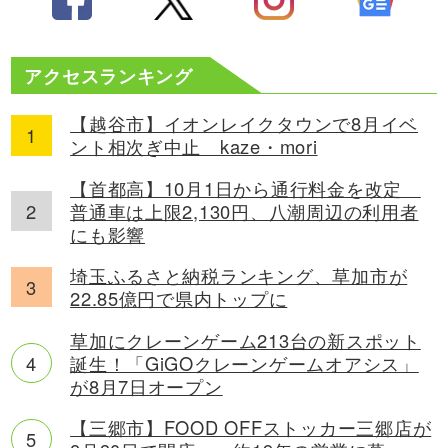
アクセスランキング
【越谷市】イオンレイクタウンで8月イベ
ント相次ぎ中止 kaze・mori
【首都高】10月1日から通行料金を改定
普通車は上限2,130円、八潮周辺の利用者
にも影響
埼玉ふるさと納税ランキング、草加市が
22.85億円で県内トップに
草加にクレーンゲーム213台の新スポット
誕生！「GiGOクレーンゲームオアシス」
が8月7日オープン
【三郷市】FOOD OFFストッカー三郷店が