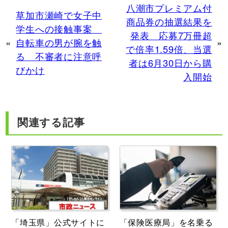
八潮市プレミアム付
草加市瀬崎で女子中
商品券の抽選結果を
学生への接触事案
発表 応募7万冊超
«
自転車の男が腕を触
»
で倍率1.59倍、当選
る 不審者に注意呼
者は6月30日から購
びかけ
入開始
関連する記事
「埼玉県」公式サイトに
「保険医療局」を名乗る