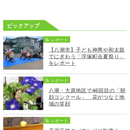
ピックアップ
📝 レポート
【八潮市】子ども神輿や和太鼓
でにぎわう「浮塚町会夏祭り」
をレポート
📝 レポート
八潮・大原地区で46回目の「朝
顔コンクール」 花がつなぐ地
域の笑顔
📝 レポート