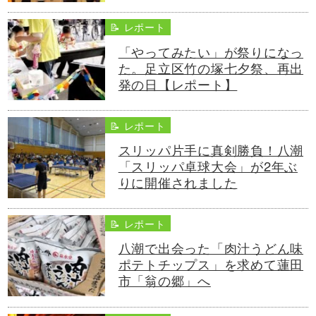
📝 レポート
「やってみたい」が祭りになっ
た。足立区竹の塚七夕祭、再出
発の日【レポート】
📝 レポート
スリッパ片手に真剣勝負！八潮
「スリッパ卓球大会」が2年ぶ
りに開催されました
📝 レポート
八潮で出会った「肉汁うどん味
ポテトチップス」を求めて蓮田
市「翁の郷」へ