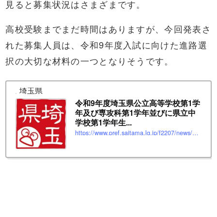
見ると募集状況はさまざまです。
高校受験までまだ時間はありますが、今回発表さ
れた募集人員は、令和9年度入試に向けた進路選
択の大切な材料の一つとなりそうです。
埼玉県
令和9年度埼玉県公立高等学校第1学
年及び専攻科第1学年並びに県立中
学校第1学年生...
https://www.pref.saitama.lg.jp/f2207/news/page/news2026061601.html