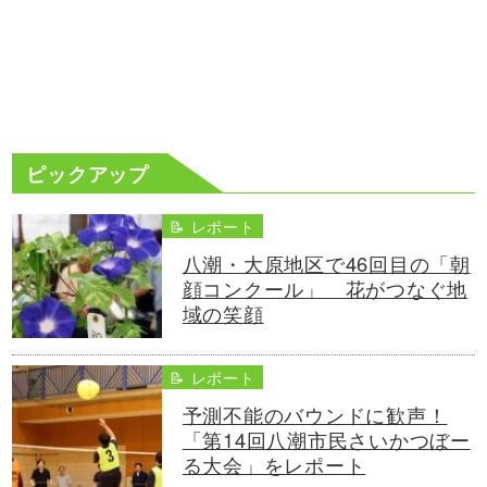
ピックアップ
📝 レポート
八潮・大原地区で46回目の「朝
顔コンクール」 花がつなぐ地
域の笑顔
📝 レポート
予測不能のバウンドに歓声！
「第14回八潮市民さいかつぼー
る大会」をレポート