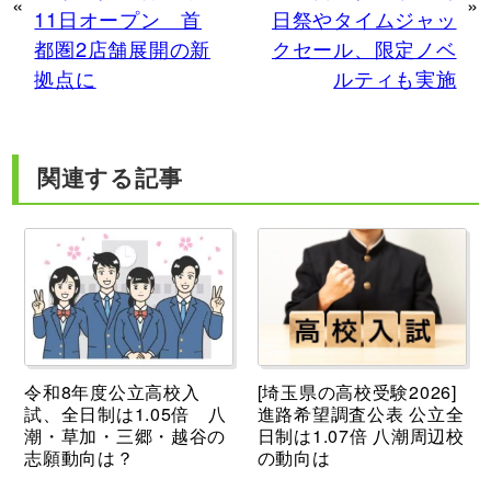
«
»
11日オープン 首
日祭やタイムジャッ
都圏2店舗展開の新
クセール、限定ノベ
拠点に
ルティも実施
関連する記事
令和8年度公立高校入
[埼玉県の高校受験2026]
試、全日制は1.05倍 八
進路希望調査公表 公立全
潮・草加・三郷・越谷の
日制は1.07倍 八潮周辺校
志願動向は？
の動向は