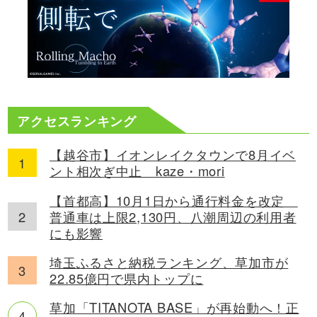
アクセスランキング
【越谷市】イオンレイクタウンで8月イベ
ント相次ぎ中止 kaze・mori
【首都高】10月1日から通行料金を改定
普通車は上限2,130円、八潮周辺の利用者
にも影響
埼玉ふるさと納税ランキング、草加市が
22.85億円で県内トップに
草加「TITANOTA BASE」が再始動へ！正