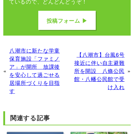
ているので、どんどんどうぞ！
投稿フォーム ▶
八潮市に新たな学童
【八潮市】台風6号
保育施設「ファミノ
接近に伴い自主避難
ア」が開所 放課後
«
所を開設 八條公民
»
を安心して過ごせる
館・八幡公民館で受
居場所づくりを目指
け入れ
す
関連する記事