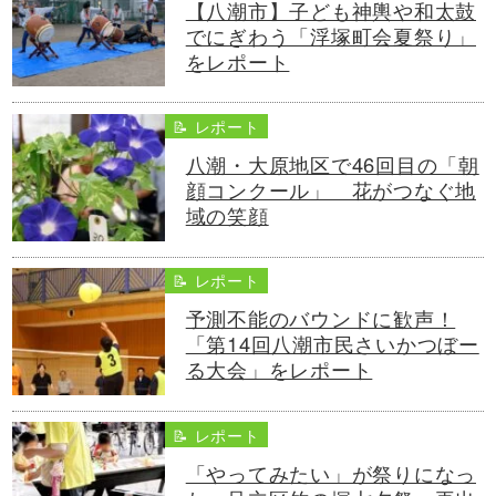
【八潮市】子ども神輿や和太鼓
でにぎわう「浮塚町会夏祭り」
をレポート
📝 レポート
八潮・大原地区で46回目の「朝
顔コンクール」 花がつなぐ地
域の笑顔
📝 レポート
予測不能のバウンドに歓声！
「第14回八潮市民さいかつぼー
る大会」をレポート
📝 レポート
「やってみたい」が祭りになっ