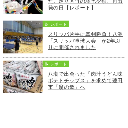
た。足立区竹の塚七夕祭、再出
発の日【レポート】
📝 レポート
スリッパ片手に真剣勝負！八潮
「スリッパ卓球大会」が2年ぶ
りに開催されました
📝 レポート
八潮で出会った「肉汁うどん味
ポテトチップス」を求めて蓮田
市「翁の郷」へ