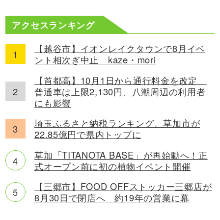
アクセスランキング
【越谷市】イオンレイクタウンで8月イベ
ント相次ぎ中止 kaze・mori
【首都高】10月1日から通行料金を改定
普通車は上限2,130円、八潮周辺の利用者
にも影響
埼玉ふるさと納税ランキング、草加市が
22.85億円で県内トップに
草加「TITANOTA BASE」が再始動へ！正
式オープン前に初の植物イベント開催
【三郷市】FOOD OFFストッカー三郷店が
8月30日で閉店へ 約19年の営業に幕