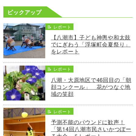
ピックアップ
📝 レポート
【八潮市】子ども神輿や和太鼓
でにぎわう「浮塚町会夏祭り」
をレポート
📝 レポート
八潮・大原地区で46回目の「朝
顔コンクール」 花がつなぐ地
域の笑顔
📝 レポート
予測不能のバウンドに歓声！
「第14回八潮市民さいかつぼー
る大会」をレポート