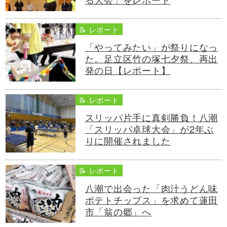
📝 レポート
「やってみたい」が祭りになっ
た。足立区竹の塚七夕祭、再出
発の日【レポート】
📝 レポート
スリッパ片手に真剣勝負！八潮
「スリッパ卓球大会」が2年ぶ
りに開催されました
📝 レポート
八潮で出会った「肉汁うどん味
ポテトチップス」を求めて蓮田
市「翁の郷」へ