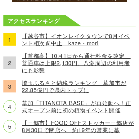
アクセスランキング
【越谷市】イオンレイクタウンで8月イベ
ント相次ぎ中止 kaze・mori
【首都高】10月1日から通行料金を改定
普通車は上限2,130円、八潮周辺の利用者
にも影響
埼玉ふるさと納税ランキング、草加市が
22.85億円で県内トップに
草加「TITANOTA BASE」が再始動へ！正
式オープン前に初の植物イベント開催
【三郷市】FOOD OFFストッカー三郷店が
8月30日で閉店へ 約19年の営業に幕