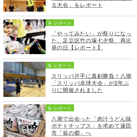
る大会」をレポート
📝 レポート
「やってみたい」が祭りになっ
た。足立区竹の塚七夕祭、再出
発の日【レポート】
📝 レポート
スリッパ片手に真剣勝負！八潮
「スリッパ卓球大会」が2年ぶ
りに開催されました
📝 レポート
八潮で出会った「肉汁うどん味
ポテトチップス」を求めて蓮田
市「翁の郷」へ