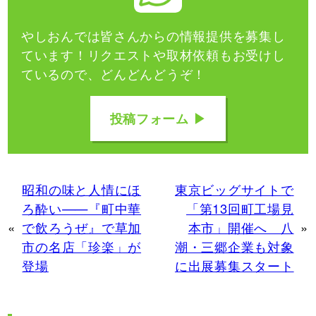
やしおんでは皆さんからの情報提供を募集し
ています！
リクエストや取材依頼もお受けし
ているので、どんどんどうぞ！
投稿フォーム ▶
昭和の味と人情にほ
東京ビッグサイトで
ろ酔い——『町中華
「第13回町工場見
«
で飲ろうぜ』で草加
本市」開催へ 八
»
市の名店「珍楽」が
潮・三郷企業も対象
登場
に出展募集スタート