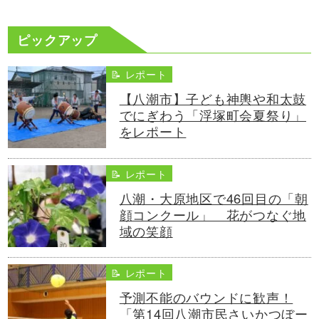
ピックアップ
📝 レポート
【八潮市】子ども神輿や和太鼓
でにぎわう「浮塚町会夏祭り」
をレポート
📝 レポート
八潮・大原地区で46回目の「朝
顔コンクール」 花がつなぐ地
域の笑顔
📝 レポート
予測不能のバウンドに歓声！
「第14回八潮市民さいかつぼー