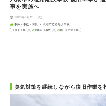
事を実施へ
2026年5月26日(火)
事件・事故・防災
＞
八潮市道路陥没事故
復旧工事
道路陥没事故
開口部閉塞工事
臭気対策を継続しながら復旧作業を