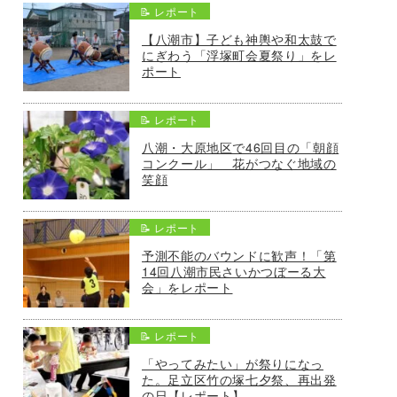
📝 レポート
【八潮市】子ども神輿や和太鼓で
にぎわう「浮塚町会夏祭り」をレ
ポート
📝 レポート
八潮・大原地区で46回目の「朝顔
コンクール」 花がつなぐ地域の
笑顔
📝 レポート
予測不能のバウンドに歓声！「第
14回八潮市民さいかつぼーる大
会」をレポート
📝 レポート
「やってみたい」が祭りになっ
た。足立区竹の塚七夕祭、再出発
の日【レポート】