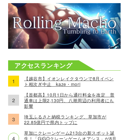
アクセスランキング
【越谷市】イオンレイクタウンで8月イベン
ト相次ぎ中止 kaze・mori
【首都高】10月1日から通行料金を改定 普
通車は上限2,130円、八潮周辺の利用者にも
影響
埼玉ふるさと納税ランキング、草加市が
22.85億円で県内トップに
草加にクレーンゲーム213台の新スポット誕
生！「GiGOクレーンゲームオアシス」が8月