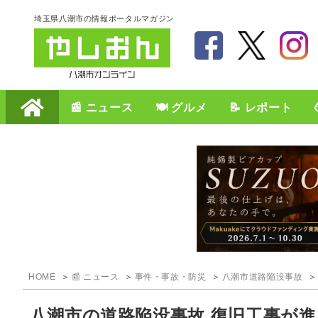
埼玉県八潮市の情報ポータルマガジン
📰 ニュース
🍽️ グルメ
📝 レポート
HOME
📰 ニュース
事件・事故・防災
八潮市道路陥没事故
八潮市の道路陥没事故 復旧工事が