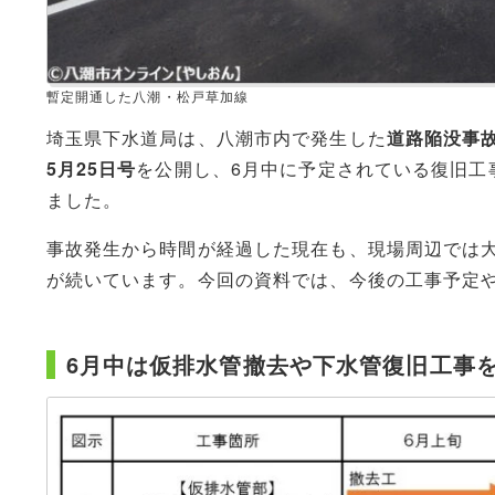
暫定開通した八潮・松戸草加線
埼玉県下水道局は、八潮市内で発生した
道路陥没事
5月25日号
を公開し、6月中に予定されている復旧工
ました。
事故発生から時間が経過した現在も、現場周辺では
が続いています。今回の資料では、今後の工事予定
6月中は仮排水管撤去や下水管復旧工事