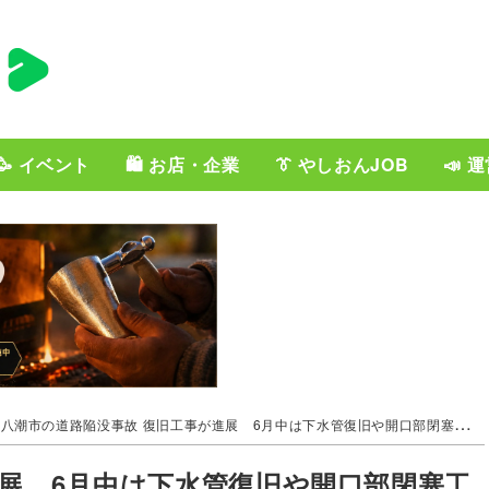
🥳 イベント
🛍️ お店・企業
👔 やしおんJOB
📣 
八潮市の道路陥没事故 復旧工事が進展 6月中は下水管復旧や開口部閉塞工事を実施へ
進展 6月中は下水管復旧や開口部閉塞工