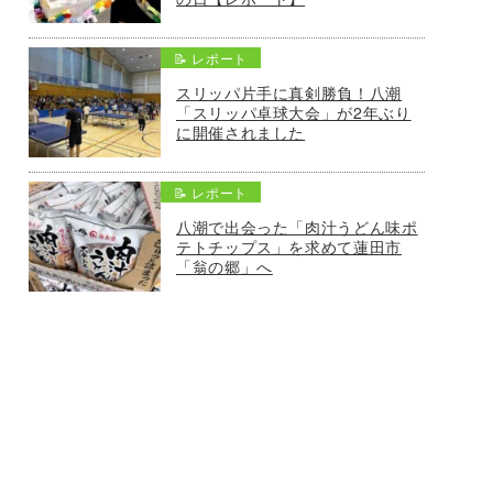
📝 レポート
スリッパ片手に真剣勝負！八潮
「スリッパ卓球大会」が2年ぶり
に開催されました
📝 レポート
八潮で出会った「肉汁うどん味ポ
テトチップス」を求めて蓮田市
「翁の郷」へ