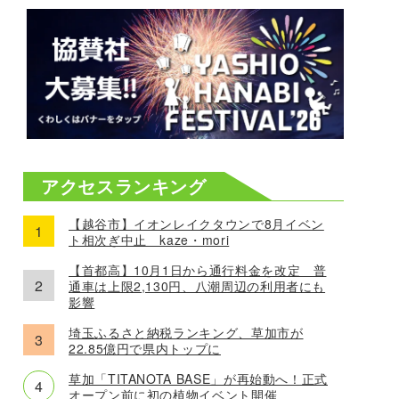
アクセスランキング
【越谷市】イオンレイクタウンで8月イベン
ト相次ぎ中止 kaze・mori
【首都高】10月1日から通行料金を改定 普
通車は上限2,130円、八潮周辺の利用者にも
影響
埼玉ふるさと納税ランキング、草加市が
22.85億円で県内トップに
草加「TITANOTA BASE」が再始動へ！正式
オープン前に初の植物イベント開催