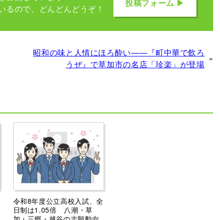
投稿フォーム ▶
いるので、どんどんどうぞ！
昭和の味と人情にほろ酔い——『町中華で飲ろ
»
うぜ』で草加市の名店「珍楽」が登場
令和8年度公立高校入試、全
日制は1.05倍 八潮・草
加・三郷・越谷の志願動向