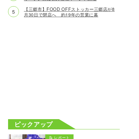
【三郷市】FOOD OFFストッカー三郷店が8
月30日で閉店へ 約19年の営業に幕
ピックアップ
📝 レポート