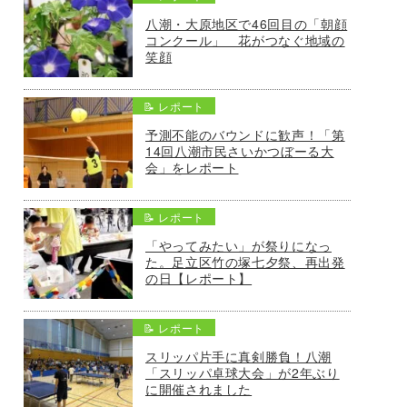
八潮・大原地区で46回目の「朝顔
コンクール」 花がつなぐ地域の
笑顔
📝 レポート
予測不能のバウンドに歓声！「第
14回八潮市民さいかつぼーる大
会」をレポート
📝 レポート
「やってみたい」が祭りになっ
た。足立区竹の塚七夕祭、再出発
の日【レポート】
📝 レポート
スリッパ片手に真剣勝負！八潮
「スリッパ卓球大会」が2年ぶり
に開催されました