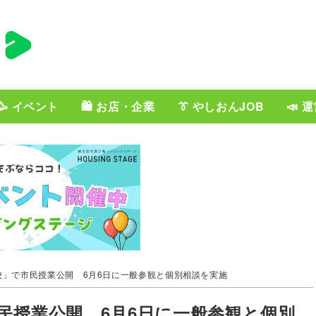
🥳 イベント
🛍️ お店・企業
👔 やしおんJOB
📣 
校」で市民授業公開 6月6日に一般参観と個別相談を実施
民授業公開 6月6日に一般参観と個別