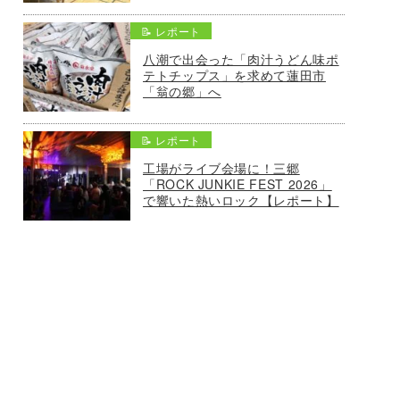
📝 レポート
八潮で出会った「肉汁うどん味ポ
テトチップス」を求めて蓮田市
「翁の郷」へ
📝 レポート
工場がライブ会場に！三郷
「ROCK JUNKIE FEST 2026」
で響いた熱いロック【レポート】