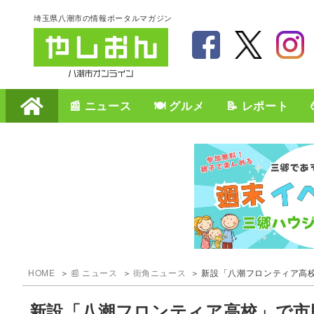
埼玉県八潮市の情報ポータルマガジン
📰 ニュース
🍽️ グルメ
📝 レポート
HOME
📰 ニュース
街角ニュース
新設「八潮フロンティア高
新設「八潮フロンティア高校」で市