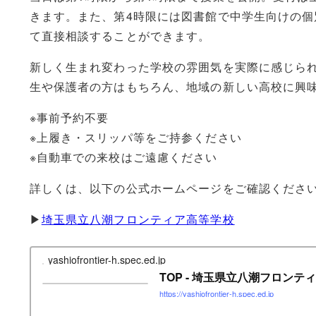
きます。また、第4時限には図書館で中学生向けの
て直接相談することができます。
新しく生まれ変わった学校の雰囲気を実際に感じら
生や保護者の方はもちろん、地域の新しい高校に興
※事前予約不要
※上履き・スリッパ等をご持参ください
※自動車での来校はご遠慮ください
詳しくは、以下の公式ホームページをご確認くださ
▶
埼玉県立八潮フロンティア高等学校
yashiofrontier-h.spec.ed.jp
TOP - 埼玉県立八潮フロンテ
https://yashiofrontier-h.spec.ed.jp