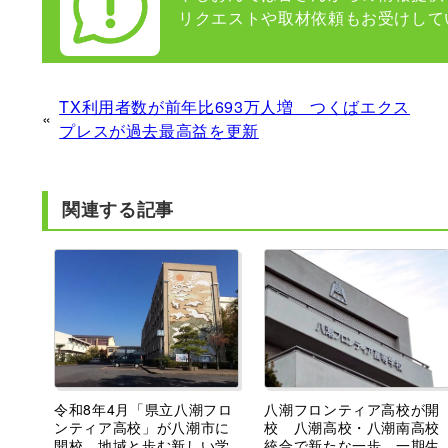
リクエストや取材依頼もお受けして
TX利用者数が前年比693万人増 つくばエクス
«
プレスが過去最高益を更新
関連する記事
令和8年4月「県立八潮フロ
八潮フロンティア高校が開
ンティア高校」が八潮市に
校 八潮高校・八潮南高校
開校 地域と歩む新しい学
統合で新たな一歩、一期生