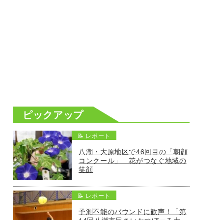
ピックアップ
📝 レポート
八潮・大原地区で46回目の「朝顔
コンクール」 花がつなぐ地域の
笑顔
📝 レポート
予測不能のバウンドに歓声！「第
14回八潮市民さいかつぼーる大