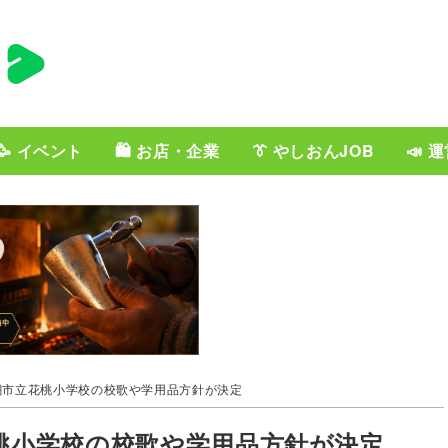
🥳 イベント
🛍️ お店・企業
👔 やしおんJOB
📣 
潮市立花桃小学校の校歌や学用品方針が決定
花桃小学校の校歌や学用品方針が決定