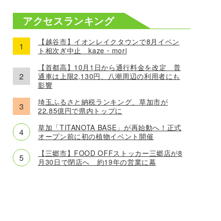
アクセスランキング
【越谷市】イオンレイクタウンで8月イベン
ト相次ぎ中止 kaze・mori
【首都高】10月1日から通行料金を改定 普
通車は上限2,130円、八潮周辺の利用者にも
影響
埼玉ふるさと納税ランキング、草加市が
22.85億円で県内トップに
草加「TITANOTA BASE」が再始動へ！正式
オープン前に初の植物イベント開催
【三郷市】FOOD OFFストッカー三郷店が8
月30日で閉店へ 約19年の営業に幕