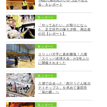
会」をレポート
📝 レポート
「やってみたい」が祭りになっ
た。足立区竹の塚七夕祭、再出発
の日【レポート】
📝 レポート
スリッパ片手に真剣勝負！八潮
「スリッパ卓球大会」が2年ぶり
に開催されました
📝 レポート
八潮で出会った「肉汁うどん味ポ
テトチップス」を求めて蓮田市
「翁の郷」へ
📝 レポート