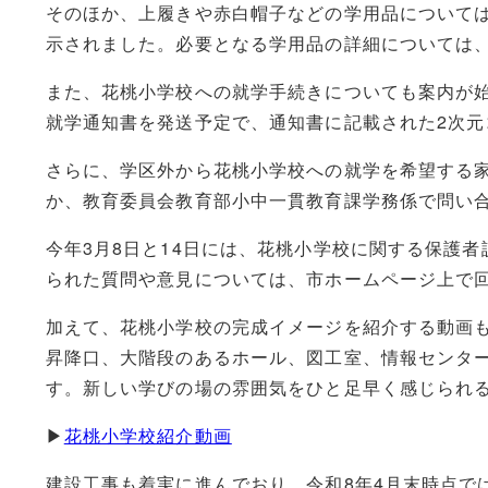
そのほか、上履きや赤白帽子などの学用品について
示されました。必要となる学用品の詳細については
また、花桃小学校への就学手続きについても案内が始
就学通知書を発送予定で、通知書に記載された2次
さらに、学区外から花桃小学校への就学を希望する
か、教育委員会教育部小中一貫教育課学務係で問い
今年3月8日と14日には、花桃小学校に関する保護
られた質問や意見については、市ホームページ上で
加えて、花桃小学校の完成イメージを紹介する動画も
昇降口、大階段のあるホール、図工室、情報センタ
す。新しい学びの場の雰囲気をひと足早く感じられ
▶
花桃小学校紹介動画
建設工事も着実に進んでおり、令和8年4月末時点で