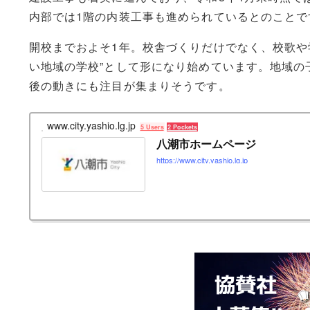
内部では1階の内装工事も進められているとのことで
開校までおよそ1年。校舎づくりだけでなく、校歌や
い地域の学校”として形になり始めています。地域の
後の動きにも注目が集まりそうです。
www.city.yashio.lg.jp
5 Users
2 Pockets
八潮市ホームページ
https://www.city.yashio.lg.jp