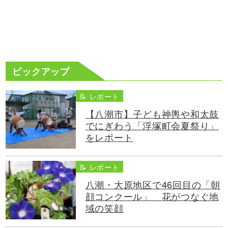
ピックアップ
📝 レポート
【八潮市】子ども神輿や和太鼓
でにぎわう「浮塚町会夏祭り」
をレポート
📝 レポート
八潮・大原地区で46回目の「朝
顔コンクール」 花がつなぐ地
域の笑顔