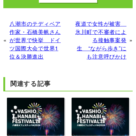
八潮市のテディベア
夜道で女性が被害
作家・石橋美帆さん
氷川町で不審者によ
«
が世界で快挙 ドイ
る接触事案発
»
ツ国際大会で世界1
生 “ながら歩き”に
位＆決勝進出
も注意呼びかけ
関連する記事