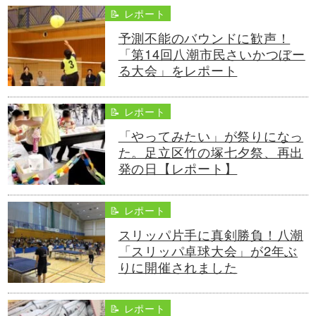
📝 レポート
予測不能のバウンドに歓声！
「第14回八潮市民さいかつぼー
る大会」をレポート
📝 レポート
「やってみたい」が祭りになっ
た。足立区竹の塚七夕祭、再出
発の日【レポート】
📝 レポート
スリッパ片手に真剣勝負！八潮
「スリッパ卓球大会」が2年ぶ
りに開催されました
📝 レポート