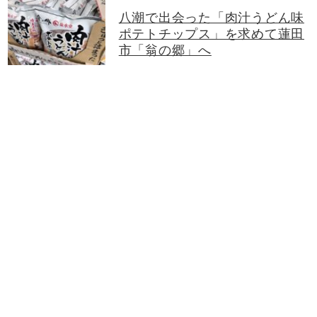
八潮で出会った「肉汁うどん味
ポテトチップス」を求めて蓮田
市「翁の郷」へ