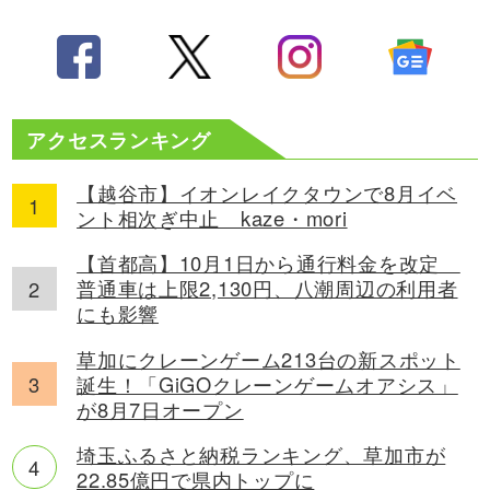
アクセスランキング
【越谷市】イオンレイクタウンで8月イベ
ント相次ぎ中止 kaze・mori
【首都高】10月1日から通行料金を改定
普通車は上限2,130円、八潮周辺の利用者
にも影響
草加にクレーンゲーム213台の新スポット
誕生！「GiGOクレーンゲームオアシス」
が8月7日オープン
埼玉ふるさと納税ランキング、草加市が
22.85億円で県内トップに