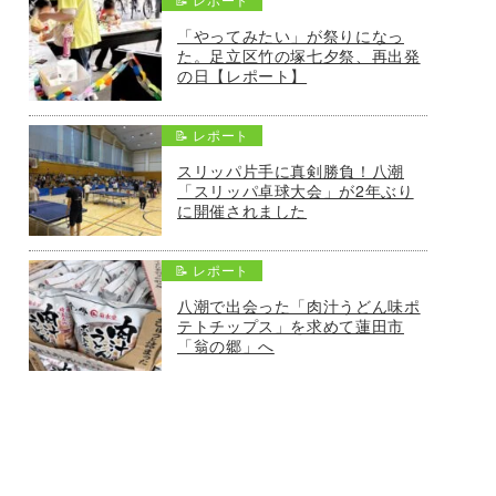
「やってみたい」が祭りになっ
た。足立区竹の塚七夕祭、再出発
の日【レポート】
📝 レポート
スリッパ片手に真剣勝負！八潮
「スリッパ卓球大会」が2年ぶり
に開催されました
📝 レポート
八潮で出会った「肉汁うどん味ポ
テトチップス」を求めて蓮田市
「翁の郷」へ