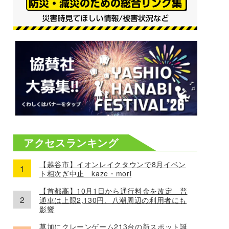
アクセスランキング
【越谷市】イオンレイクタウンで8月イベン
ト相次ぎ中止 kaze・mori
【首都高】10月1日から通行料金を改定 普
通車は上限2,130円、八潮周辺の利用者にも
影響
草加にクレーンゲーム213台の新スポット誕