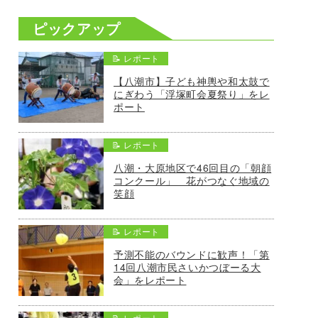
ピックアップ
📝 レポート
【八潮市】子ども神輿や和太鼓で
にぎわう「浮塚町会夏祭り」をレ
ポート
📝 レポート
八潮・大原地区で46回目の「朝顔
コンクール」 花がつなぐ地域の
笑顔
📝 レポート
予測不能のバウンドに歓声！「第
14回八潮市民さいかつぼーる大
会」をレポート
📝 レポート