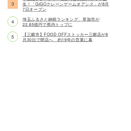
生！「GiGOクレーンゲームオアシス」が8月
7日オープン
埼玉ふるさと納税ランキング、草加市が
22.85億円で県内トップに
【三郷市】FOOD OFFストッカー三郷店が8
月30日で閉店へ 約19年の営業に幕