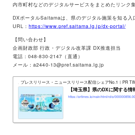
内市町村などのデジタルサービスをまとめたリンク
DXポータルSaitamaは、県のデジタル施策を知
URL：
https://www.pref.saitama.lg.jp/dx-portal/
【問い合わせ】
企画財政部 行政・デジタル改革課 DX推進担当
電話：048-830-2147（直通）
メール：a2440-13@pref.saitama.lg.jp
プレスリリース・ニュースリリース配信シェアNo.1｜PR TIM
【埼玉県】県のDXに関する情報
https://prtimes.jp/main/html/rd/p/000000856.