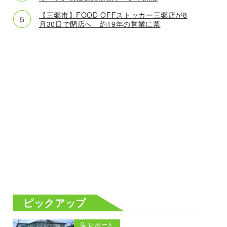
【三郷市】FOOD OFFストッカー三郷店が8
月30日で閉店へ 約19年の営業に幕
ピックアップ
📝 レポート