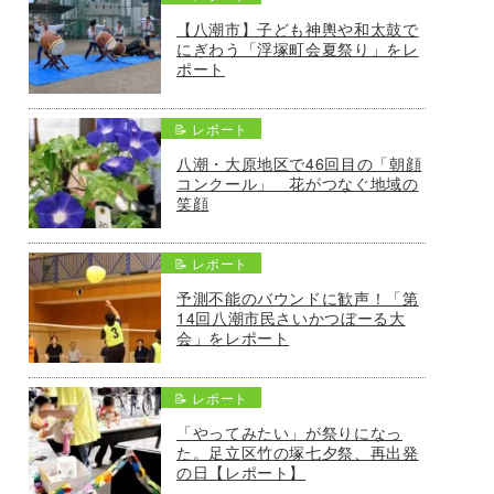
【八潮市】子ども神輿や和太鼓で
にぎわう「浮塚町会夏祭り」をレ
ポート
📝 レポート
八潮・大原地区で46回目の「朝顔
コンクール」 花がつなぐ地域の
笑顔
📝 レポート
予測不能のバウンドに歓声！「第
14回八潮市民さいかつぼーる大
会」をレポート
📝 レポート
「やってみたい」が祭りになっ
た。足立区竹の塚七夕祭、再出発
の日【レポート】