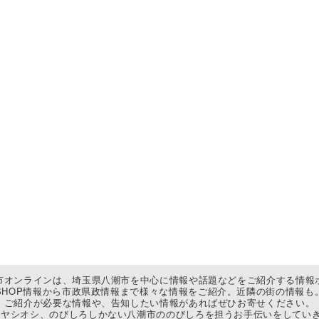
市オンラインは、埼玉県八潮市を中心に情報や話題などをご紹介する情報
SHOP情報から市政県政情報まで様々な情報をご紹介。近隣の街の情報も
ご紹介が必要な情報や、告知したい情報があればぜひお寄せください。
ヤシオシ、のびしろしかない八潮市ののびしろを担うお手伝いをしていき