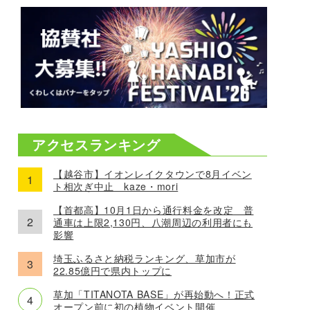
アクセスランキング
【越谷市】イオンレイクタウンで8月イベン
ト相次ぎ中止 kaze・mori
【首都高】10月1日から通行料金を改定 普
通車は上限2,130円、八潮周辺の利用者にも
影響
埼玉ふるさと納税ランキング、草加市が
22.85億円で県内トップに
草加「TITANOTA BASE」が再始動へ！正式
オープン前に初の植物イベント開催