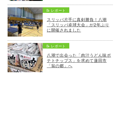
📝 レポート
スリッパ片手に真剣勝負！八潮
「スリッパ卓球大会」が2年ぶり
に開催されました
📝 レポート
八潮で出会った「肉汁うどん味ポ
テトチップス」を求めて蓮田市
「翁の郷」へ