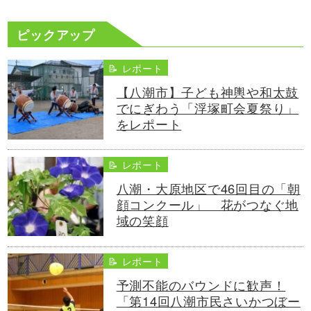
ピックアップ
📝 レポート
【八潮市】子ども神輿や和太鼓
でにぎわう「浮塚町会夏祭り」
をレポート
📝 レポート
八潮・大原地区で46回目の「朝
顔コンクール」 花がつなぐ地
域の笑顔
📝 レポート
予測不能のバウンドに歓声！
「第14回八潮市民さいかつぼー