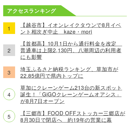
アクセスランキング
【越谷市】イオンレイクタウンで8月イベ
ント相次ぎ中止 kaze・mori
【首都高】10月1日から通行料金を改定
普通車は上限2,130円、八潮周辺の利用者
にも影響
埼玉ふるさと納税ランキング、草加市が
22.85億円で県内トップに
草加にクレーンゲーム213台の新スポット
誕生！「GiGOクレーンゲームオアシス」
が8月7日オープン
【三郷市】FOOD OFFストッカー三郷店が
8月30日で閉店へ 約19年の営業に幕