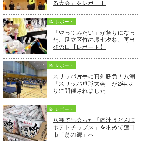
る大会」をレポート
📝 レポート
「やってみたい」が祭りになっ
た。足立区竹の塚七夕祭、再出
発の日【レポート】
📝 レポート
スリッパ片手に真剣勝負！八潮
「スリッパ卓球大会」が2年ぶ
りに開催されました
📝 レポート
八潮で出会った「肉汁うどん味
ポテトチップス」を求めて蓮田
市「翁の郷」へ