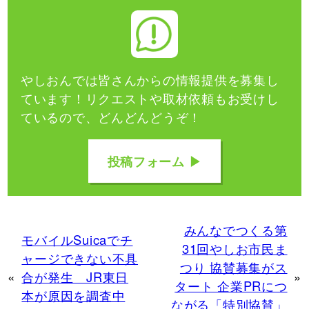
やしおんでは皆さんからの情報提供を募集し
ています！
リクエストや取材依頼もお受けし
ているので、どんどんどうぞ！
投稿フォーム ▶
みんなでつくる第
モバイルSuicaでチ
31回やしお市民ま
ャージできない不具
つり 協賛募集がス
«
合が発生 JR東日
»
タート 企業PRにつ
本が原因を調査中
ながる「特別協賛」