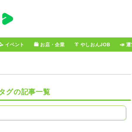
🥳 イベント
🛍️ お店・企業
👔 やしおんJOB
📣 
」タグの記事一覧