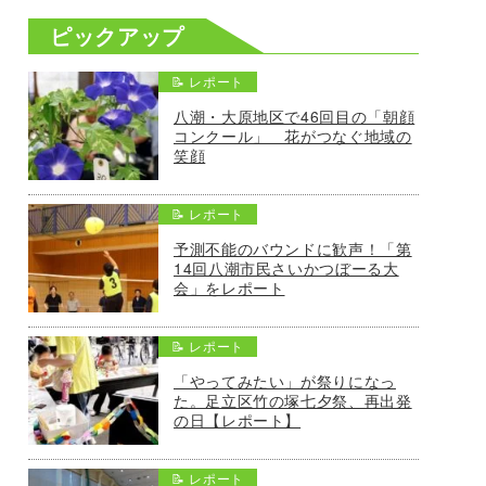
ピックアップ
📝 レポート
八潮・大原地区で46回目の「朝顔
コンクール」 花がつなぐ地域の
笑顔
📝 レポート
予測不能のバウンドに歓声！「第
14回八潮市民さいかつぼーる大
会」をレポート
📝 レポート
「やってみたい」が祭りになっ
た。足立区竹の塚七夕祭、再出発
の日【レポート】
📝 レポート