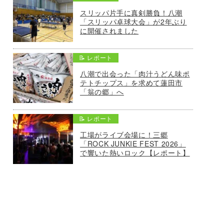
スリッパ片手に真剣勝負！八潮
「スリッパ卓球大会」が2年ぶり
に開催されました
📝 レポート
八潮で出会った「肉汁うどん味ポ
テトチップス」を求めて蓮田市
「翁の郷」へ
📝 レポート
工場がライブ会場に！三郷
「ROCK JUNKIE FEST 2026」
で響いた熱いロック【レポート】