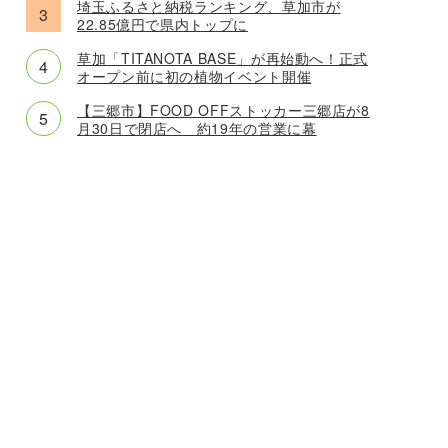
埼玉ふるさと納税ランキング、草加市が
22.85億円で県内トップに
草加「TITANOTA BASE」が再始動へ！正式
オープン前に初の植物イベント開催
【三郷市】FOOD OFFストッカー三郷店が8
月30日で閉店へ 約19年の営業に幕