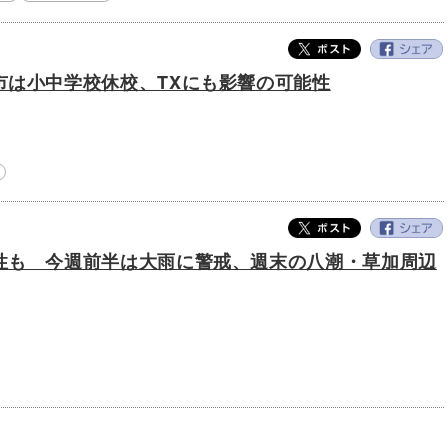
市は小中学校休校、TXにも影響の可能性
性も 今週前半は大雨に警戒、週末の八潮・草加周辺