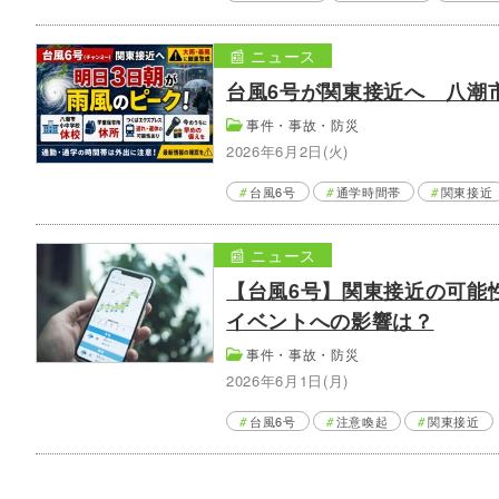
📰 ニュース
台風6号が関東接近へ 八潮
事件・事故・防災
2026年6月2日(火)
台風6号
通学時間帯
関東接近
📰 ニュース
【台風6号】関東接近の可能
イベントへの影響は？
事件・事故・防災
2026年6月1日(月)
台風6号
注意喚起
関東接近