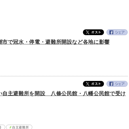
潮市で冠水・停電・避難所開設など各地に影響
い自主避難所を開設 八條公民館・八幡公民館で受け
号
自主避難所