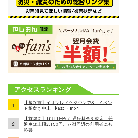
アクセスランキング
【越谷市】イオンレイクタウンで8月イベン
ト相次ぎ中止 kaze・mori
【首都高】10月1日から通行料金を改定 普
通車は上限2,130円、八潮周辺の利用者にも
影響