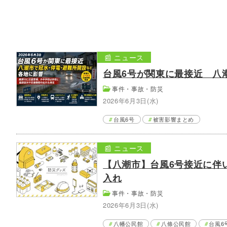
📰 ニュース
台風6号が関東に最接近 八
事件・事故・防災
2026年6月3日(水)
台風6号
被害影響まとめ
📰 ニュース
【八潮市】台風6号接近に伴
入れ
事件・事故・防災
2026年6月3日(水)
八幡公民館
八條公民館
台風6