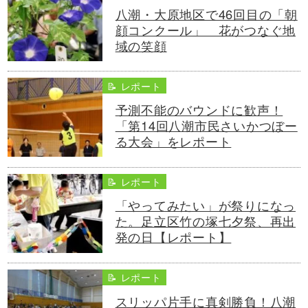
八潮・大原地区で46回目の「朝
顔コンクール」 花がつなぐ地
域の笑顔
📝 レポート
予測不能のバウンドに歓声！
「第14回八潮市民さいかつぼー
る大会」をレポート
📝 レポート
「やってみたい」が祭りになっ
た。足立区竹の塚七夕祭、再出
発の日【レポート】
📝 レポート
スリッパ片手に真剣勝負！八潮