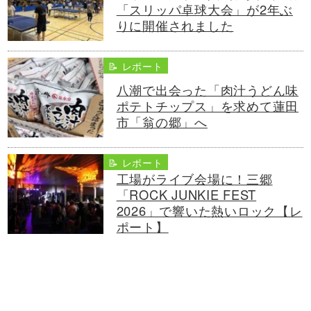
「スリッパ卓球大会」が2年ぶ
りに開催されました
📝 レポート
八潮で出会った「肉汁うどん味
ポテトチップス」を求めて蓮田
市「翁の郷」へ
📝 レポート
工場がライブ会場に！三郷
「ROCK JUNKIE FEST
2026」で響いた熱いロック【レ
ポート】