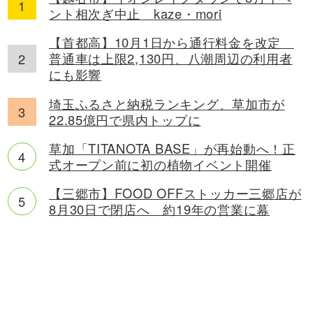
ント相次ぎ中止 kaze・mori
【首都高】10月1日から通行料金を改定
普通車は上限2,130円、八潮周辺の利用者
にも影響
埼玉ふるさと納税ランキング、草加市が
22.85億円で県内トップに
草加「TITANOTA BASE」が再始動へ！正
式オープン前に初の植物イベント開催
【三郷市】FOOD OFFストッカー三郷店が
8月30日で閉店へ 約19年の営業に幕