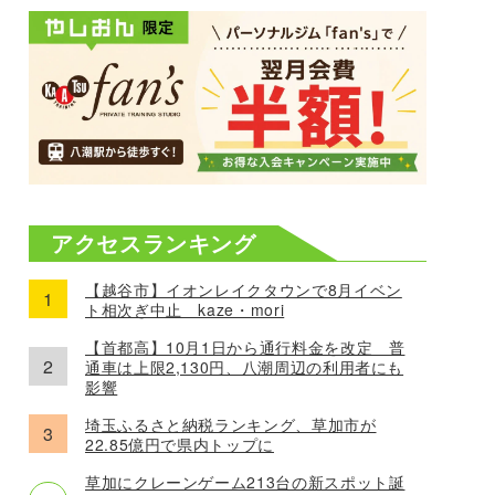
アクセスランキング
【越谷市】イオンレイクタウンで8月イベン
ト相次ぎ中止 kaze・mori
【首都高】10月1日から通行料金を改定 普
通車は上限2,130円、八潮周辺の利用者にも
影響
埼玉ふるさと納税ランキング、草加市が
22.85億円で県内トップに
草加にクレーンゲーム213台の新スポット誕