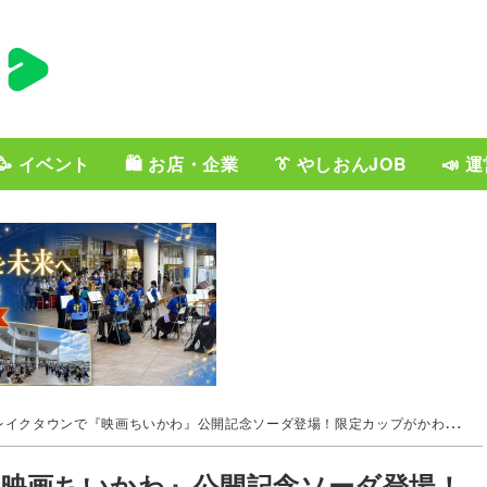
🥳 イベント
🛍️ お店・企業
👔 やしおんJOB
📣 
クタウンで『映画ちいかわ』公開記念ソーダ登場！限定カップがかわいすぎると話題に
映画ちいかわ』公開記念ソーダ登場！