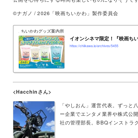
©ナガノ / 2026「映画ちいかわ」製作委員会
ちいかわグッズ案内所
イオンシネマ限定！『映画ちいか
https://chiikawa.jp/archives/5455
<Hacchinさん>
「やしおん」運営代表。ずっと八
ー企業でエンタメ業界や株式公
社の管理部長。
BBQ
インストラ