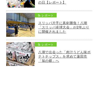
の日【レポート】
📝 レポート
スリッパ片手に真剣勝負！八潮
「スリッパ卓球大会」が2年ぶり
に開催されました
📝 レポート
八潮で出会った「肉汁うどん味ポ
テトチップス」を求めて蓮田市
「翁の郷」へ