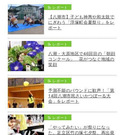
📝 レポート
【八潮市】子ども神輿や和太鼓で
にぎわう「浮塚町会夏祭り」をレ
ポート
📝 レポート
八潮・大原地区で46回目の「朝顔
コンクール」 花がつなぐ地域の
笑顔
📝 レポート
予測不能のバウンドに歓声！「第
14回八潮市民さいかつぼーる大
会」をレポート
📝 レポート
「やってみたい」が祭りになっ
た。足立区竹の塚七夕祭、再出発