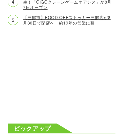
生！「GiGOクレーンゲームオアシス」が8月
7日オープン
【三郷市】FOOD OFFストッカー三郷店が8
月30日で閉店へ 約19年の営業に幕
ピックアップ