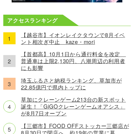
アクセスランキング
【越谷市】イオンレイクタウンで8月イベ
ント相次ぎ中止 kaze・mori
【首都高】10月1日から通行料金を改定
普通車は上限2,130円、八潮周辺の利用者
にも影響
埼玉ふるさと納税ランキング、草加市が
22.85億円で県内トップに
草加にクレーンゲーム213台の新スポット
誕生！「GiGOクレーンゲームオアシス」
が8月7日オープン
【三郷市】FOOD OFFストッカー三郷店が
8月30日で閉店へ 約19年の営業に幕