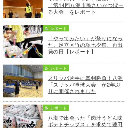
「第14回八潮市民さいかつぼー
る大会」をレポート
📝 レポート
「やってみたい」が祭りになっ
た。足立区竹の塚七夕祭、再出
発の日【レポート】
📝 レポート
スリッパ片手に真剣勝負！八潮
「スリッパ卓球大会」が2年ぶ
りに開催されました
📝 レポート
八潮で出会った「肉汁うどん味
ポテトチップス」を求めて蓮田