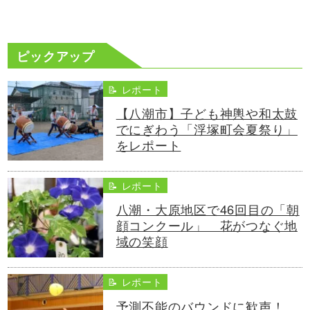
ピックアップ
📝 レポート
【八潮市】子ども神輿や和太鼓
でにぎわう「浮塚町会夏祭り」
をレポート
📝 レポート
八潮・大原地区で46回目の「朝
顔コンクール」 花がつなぐ地
域の笑顔
📝 レポート
予測不能のバウンドに歓声！