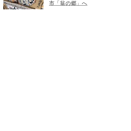
市「翁の郷」へ