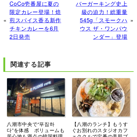
CoCo壱番屋に夏の
バーガーキング史上
限定カレー登場！焙
級の迫力！総重量
«
煎スパイス香る新作
545g「スモークハ
»
チキンカレーを6月
ウス ザ・ワンパウ
2日発売
ンダー」登場
関連する記事
八潮市中央で“푸짐하
【八潮のランチ】もうす
다”を体感 ボリュームも
ぐお別れのスタジオカフ
居心地も満点の韓国料理
ェククルで定番の美肌プ