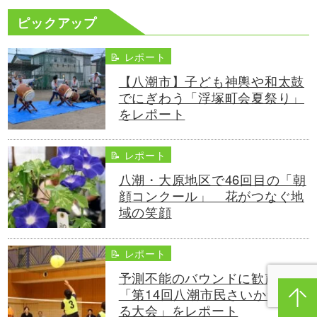
ピックアップ
📝 レポート
【八潮市】子ども神輿や和太鼓
でにぎわう「浮塚町会夏祭り」
をレポート
📝 レポート
八潮・大原地区で46回目の「朝
顔コンクール」 花がつなぐ地
域の笑顔
📝 レポート
予測不能のバウンドに歓声！
「第14回八潮市民さいかつぼー
る大会」をレポート