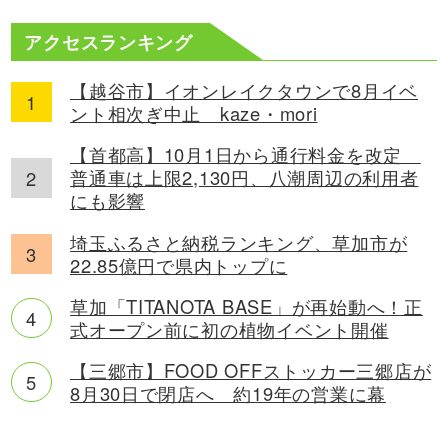
アクセスランキング
【越谷市】イオンレイクタウンで8月イベ
ント相次ぎ中止 kaze・mori
【首都高】10月1日から通行料金を改定
普通車は上限2,130円、八潮周辺の利用者
にも影響
埼玉ふるさと納税ランキング、草加市が
22.85億円で県内トップに
草加「TITANOTA BASE」が再始動へ！正
式オープン前に初の植物イベント開催
【三郷市】FOOD OFFストッカー三郷店が
8月30日で閉店へ 約19年の営業に幕