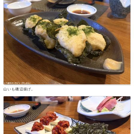
山いも磯辺揚げ。