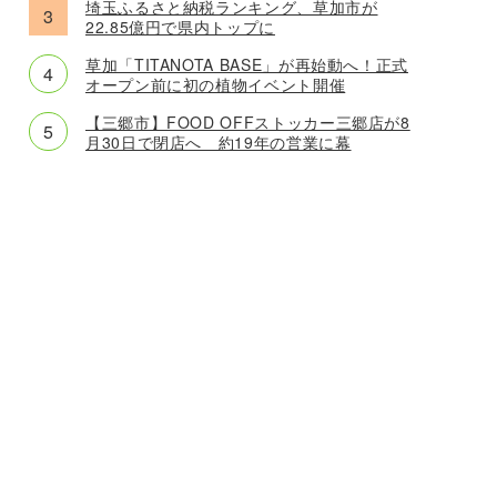
埼玉ふるさと納税ランキング、草加市が
22.85億円で県内トップに
草加「TITANOTA BASE」が再始動へ！正式
オープン前に初の植物イベント開催
【三郷市】FOOD OFFストッカー三郷店が8
月30日で閉店へ 約19年の営業に幕