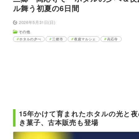
ル舞う初夏の6日間
2026年5月31日(日)
その他
ホタルの夕べ
三郷市
夜庭マルシェ
高応寺
15年かけて育まれたホタルの光と
き菓子、古本販売も登場