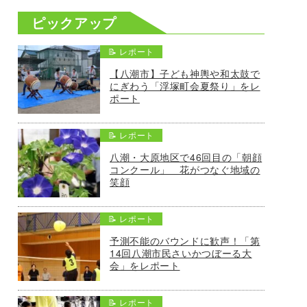
ピックアップ
📝 レポート
【八潮市】子ども神輿や和太鼓で
にぎわう「浮塚町会夏祭り」をレ
ポート
📝 レポート
八潮・大原地区で46回目の「朝顔
コンクール」 花がつなぐ地域の
笑顔
📝 レポート
予測不能のバウンドに歓声！「第
14回八潮市民さいかつぼーる大
会」をレポート
📝 レポート