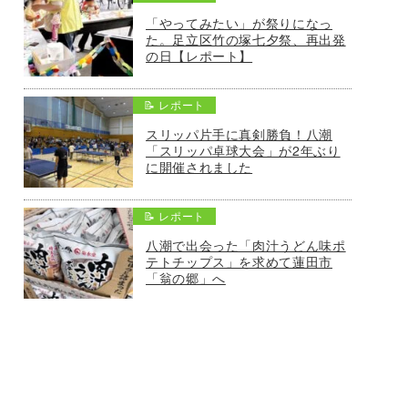
「やってみたい」が祭りになっ
た。足立区竹の塚七夕祭、再出発
の日【レポート】
📝 レポート
スリッパ片手に真剣勝負！八潮
「スリッパ卓球大会」が2年ぶり
に開催されました
📝 レポート
八潮で出会った「肉汁うどん味ポ
テトチップス」を求めて蓮田市
「翁の郷」へ