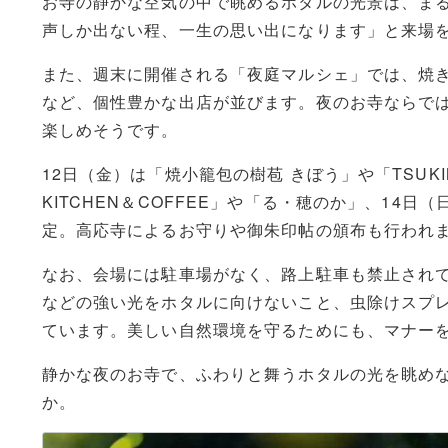
お寺の静かな空気の中で眺めるホタルの光景は、ま
声しか出ない程、一生の思い出になります」と来場
また、週末に開催される「夜庭マルシェ」では、焼
など、個性豊かな出店が並びます。夜のお寺ならで
楽しめそうです。
12日（金）は「焼小籠包の樹苞 きぼう」や「TSUKIM
KITCHEN＆COFFEE」や「る・穂のか」、14日
定。高応寺によるお守りや御朱印帖の頒布も行われ
なお、会場には駐車場がなく、路上駐車も禁止され
などの強い光をホタルに向けないこと、虫除けスプ
ています。美しい自然環境を守るためにも、マナー
静かな夜のお寺で、ふわりと舞うホタルの光を眺め
か。