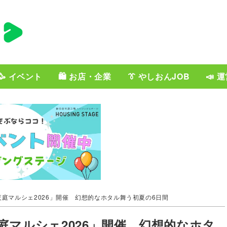
🥳 イベント
🛍️ お店・企業
👔 やしおんJOB
📣 
庭マルシェ2026」開催 幻想的なホタル舞う初夏の6日間
マルシェ2026」開催 幻想的なホタ