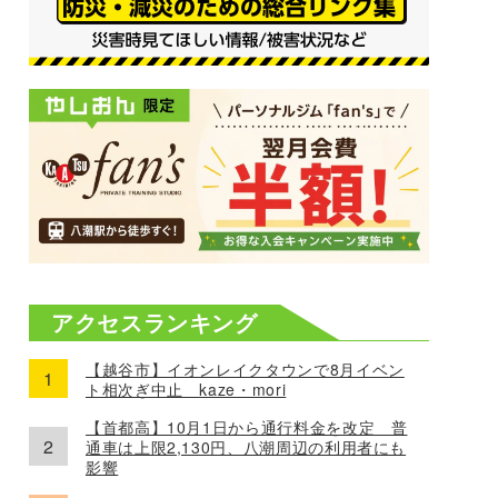
アクセスランキング
【越谷市】イオンレイクタウンで8月イベン
ト相次ぎ中止 kaze・mori
【首都高】10月1日から通行料金を改定 普
通車は上限2,130円、八潮周辺の利用者にも
影響