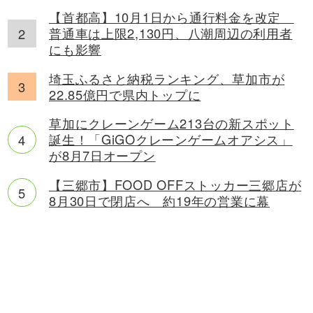
【首都高】10月1日から通行料金を改定
普通車は上限2,130円、八潮周辺の利用者
にも影響
埼玉ふるさと納税ランキング、草加市が
22.85億円で県内トップに
草加にクレーンゲーム213台の新スポット
誕生！「GiGOクレーンゲームオアシス」
が8月7日オープン
【三郷市】FOOD OFFストッカー三郷店が
8月30日で閉店へ 約19年の営業に幕