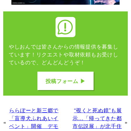
やしおんでは皆さんからの情報提供を募集し
ています！
リクエストや取材依頼もお受けし
ているので、どんどんどうぞ！
投稿フォーム ▶
ららぽーと新三郷で
“覗くと死ぬ鏡”も展
「盲導犬ふれあいイ
示…「帰ってきた都
«
»
ベント」開催 デモ
市伝説展」が北千住