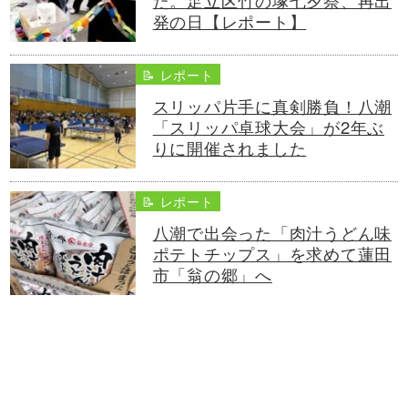
発の日【レポート】
📝 レポート
スリッパ片手に真剣勝負！八潮
「スリッパ卓球大会」が2年ぶ
りに開催されました
📝 レポート
八潮で出会った「肉汁うどん味
ポテトチップス」を求めて蓮田
市「翁の郷」へ