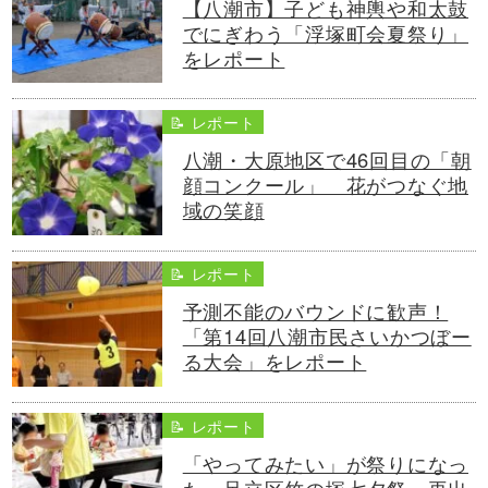
【八潮市】子ども神輿や和太鼓
でにぎわう「浮塚町会夏祭り」
をレポート
📝 レポート
八潮・大原地区で46回目の「朝
顔コンクール」 花がつなぐ地
域の笑顔
📝 レポート
予測不能のバウンドに歓声！
「第14回八潮市民さいかつぼー
る大会」をレポート
📝 レポート
「やってみたい」が祭りになっ
た。足立区竹の塚七夕祭、再出