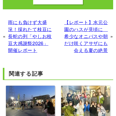
雨にも負けず大盛
【レポート】水元公
況！採れたて枝豆に
園のハスが見頃に
«
長蛇の列「やしお枝
希少なオニバスや朝
»
豆大感謝祭2026」
だけ咲くアサザにも
開催レポート
会える夏の絶景
関連する記事