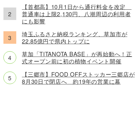
【首都高】10月1日から通行料金を改定
普通車は上限2,130円、八潮周辺の利用者
にも影響
埼玉ふるさと納税ランキング、草加市が
22.85億円で県内トップに
草加「TITANOTA BASE」が再始動へ！正
式オープン前に初の植物イベント開催
【三郷市】FOOD OFFストッカー三郷店が
8月30日で閉店へ 約19年の営業に幕