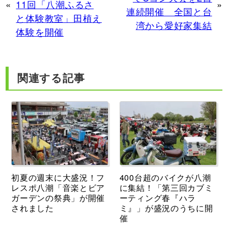
«
11回「八潮ふるさ
»
連続開催 全国と台
と体験教室」田植え
湾から愛好家集結
体験を開催
関連する記事
初夏の週末に大盛況！フ
400台超のバイクが八潮
レスポ八潮「音楽とビア
に集結！「第三回カブミ
ガーデンの祭典」が開催
ーティング春『ハラ
されました
ミ』」が盛況のうちに開
催