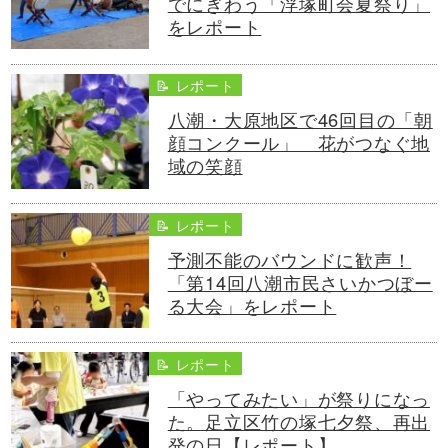
でにぎわう「浮塚町会夏祭り」
をレポート
📝 レポート
八潮・大原地区で46回目の「朝
顔コンクール」 花がつなぐ地
域の笑顔
📝 レポート
予測不能のバウンドに歓声！
「第14回八潮市民さいかつぼー
る大会」をレポート
📝 レポート
「やってみたい」が祭りになっ
た。足立区竹の塚七夕祭、再出
発の日【レポート】