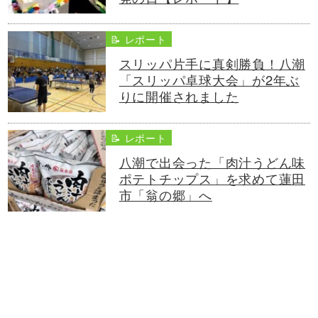
📝 レポート
スリッパ片手に真剣勝負！八潮
「スリッパ卓球大会」が2年ぶ
りに開催されました
📝 レポート
八潮で出会った「肉汁うどん味
ポテトチップス」を求めて蓮田
市「翁の郷」へ