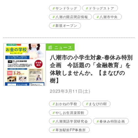
サンドラッグ
ドラッグストア
八潮の開店閉店情報
八潮市中央
新規オープン
📰 ニュース
八潮市の小学生対象-春休み特別
企画 今話題の「金融教育」を
体験しませんか。【まなびの
樹】
2023年3月11日(土)
おかねの学校
まなびの樹
やしお生涯楽習館
八潮英語学習研究会
春休み特別企画
草加駅前FP事務所