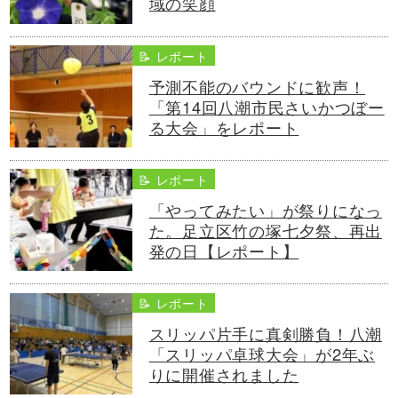
域の笑顔
📝 レポート
予測不能のバウンドに歓声！
「第14回八潮市民さいかつぼー
る大会」をレポート
📝 レポート
「やってみたい」が祭りになっ
た。足立区竹の塚七夕祭、再出
発の日【レポート】
📝 レポート
スリッパ片手に真剣勝負！八潮
「スリッパ卓球大会」が2年ぶ
りに開催されました