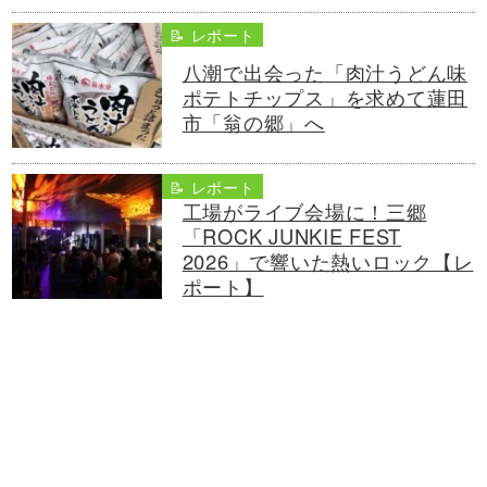
📝 レポート
八潮で出会った「肉汁うどん味
ポテトチップス」を求めて蓮田
市「翁の郷」へ
📝 レポート
工場がライブ会場に！三郷
「ROCK JUNKIE FEST
2026」で響いた熱いロック【レ
ポート】