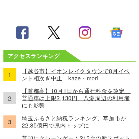
アクセスランキング
【越谷市】イオンレイクタウンで8月イベ
ント相次ぎ中止 kaze・mori
【首都高】10月1日から通行料金を改定
普通車は上限2,130円、八潮周辺の利用者
にも影響
埼玉ふるさと納税ランキング、草加市が
22.85億円で県内トップに
草加にクレーンゲーム213台の新スポット