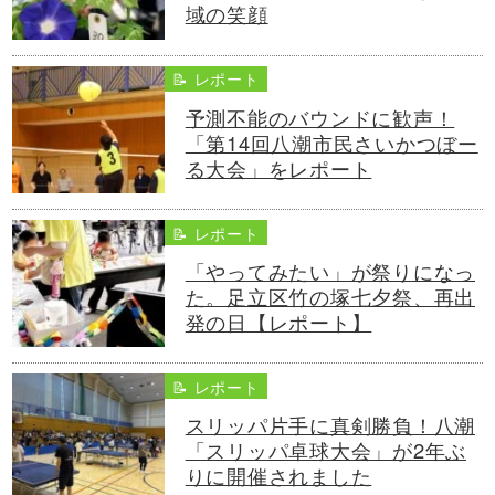
域の笑顔
📝 レポート
予測不能のバウンドに歓声！
「第14回八潮市民さいかつぼー
る大会」をレポート
📝 レポート
「やってみたい」が祭りになっ
た。足立区竹の塚七夕祭、再出
発の日【レポート】
📝 レポート
スリッパ片手に真剣勝負！八潮
「スリッパ卓球大会」が2年ぶ
りに開催されました