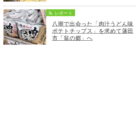
📝 レポート
八潮で出会った「肉汁うどん味
ポテトチップス」を求めて蓮田
市「翁の郷」へ