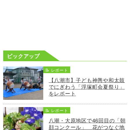
ピックアップ
📝 レポート
【八潮市】子ども神輿や和太鼓
でにぎわう「浮塚町会夏祭り」
をレポート
📝 レポート
八潮・大原地区で46回目の「朝
顔コンクール」 花がつなぐ地