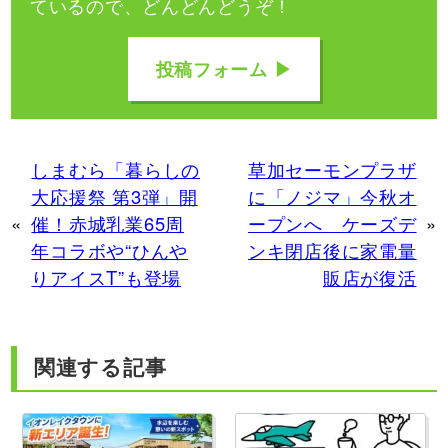
ているので、どんどんどうぞ！
投稿フォーム ▶
しまむら「暮らしの
草加セーモンプラザ
大応援祭 第3弾」開
に「ノジマ」今秋オ
«
催！赤城乳業65周
ープンへ ケーズデ
»
年コラボや“ひんや
ンキ閉店後に家電量
りアイスT”も登場
販店が復活
関連する記事