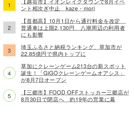
【越谷市】イオンレイクタウンで8月イベ
ント相次ぎ中止 kaze・mori
【首都高】10月1日から通行料金を改定
普通車は上限2,130円、八潮周辺の利用者
にも影響
埼玉ふるさと納税ランキング、草加市が
22.85億円で県内トップに
草加にクレーンゲーム213台の新スポット
誕生！「GiGOクレーンゲームオアシス」
が8月7日オープン
【三郷市】FOOD OFFストッカー三郷店が
8月30日で閉店へ 約19年の営業に幕