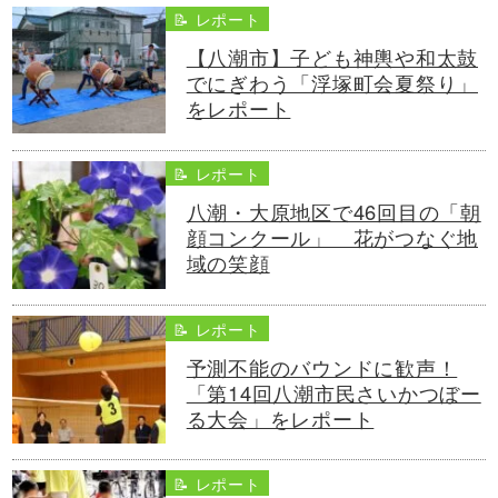
📝 レポート
【八潮市】子ども神輿や和太鼓
でにぎわう「浮塚町会夏祭り」
をレポート
📝 レポート
八潮・大原地区で46回目の「朝
顔コンクール」 花がつなぐ地
域の笑顔
📝 レポート
予測不能のバウンドに歓声！
「第14回八潮市民さいかつぼー
る大会」をレポート
📝 レポート