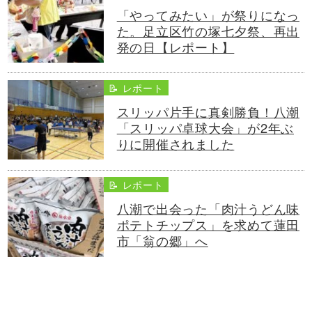
「やってみたい」が祭りになっ
た。足立区竹の塚七夕祭、再出
発の日【レポート】
📝 レポート
スリッパ片手に真剣勝負！八潮
「スリッパ卓球大会」が2年ぶ
りに開催されました
📝 レポート
八潮で出会った「肉汁うどん味
ポテトチップス」を求めて蓮田
市「翁の郷」へ