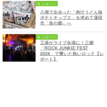
📝 レポート
八潮で出会った「肉汁うどん味
ポテトチップス」を求めて蓮田
市「翁の郷」へ
📝 レポート
工場がライブ会場に！三郷
「ROCK JUNKIE FEST
2026」で響いた熱いロック【レ
ポート】