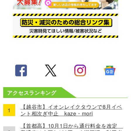
アクセスランキング
【越谷市】イオンレイクタウンで8月イベ
ント相次ぎ中止 kaze・mori
【首都高】10月1日から通行料金を改定