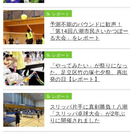
📝 レポート
予測不能のバウンドに歓声！
「第14回八潮市民さいかつぼー
る大会」をレポート
📝 レポート
「やってみたい」が祭りになっ
た。足立区竹の塚七夕祭、再出
発の日【レポート】
📝 レポート
スリッパ片手に真剣勝負！八潮
「スリッパ卓球大会」が2年ぶ
りに開催されました