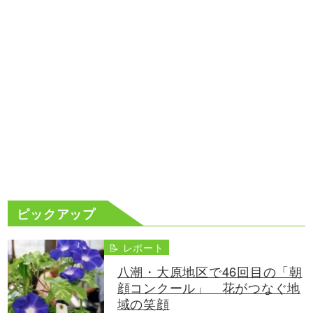
ピックアップ
📝 レポート
八潮・大原地区で46回目の「朝
顔コンクール」 花がつなぐ地
域の笑顔