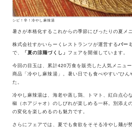
シビ！辛！冷やし麻辣湯
暑さが本格化するこれからの季節にぴったりの夏メ
株式会社すかいらーくレストランツが運営する
バー
で、
「夏の涼麺づくし」
フェアを開催しています。
今回の目玉は、累計420万食を販売した人気メニュ
商品「冷やし麻辣湯」。暑い日でも食べやすい”ひん
た。
冷やし麻辣湯は、海老や蒸し鶏、トマト、紅白点心
椒（ホアジャオ）のしびれが楽しめる一杯。別添え
の変化を楽しめるのも魅力です。
さらにフェアでは、夏でも食欲をそそる冷やし麺が