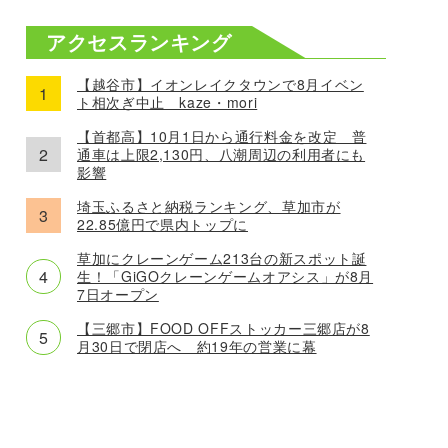
アクセスランキング
【越谷市】イオンレイクタウンで8月イベン
ト相次ぎ中止 kaze・mori
【首都高】10月1日から通行料金を改定 普
通車は上限2,130円、八潮周辺の利用者にも
影響
埼玉ふるさと納税ランキング、草加市が
22.85億円で県内トップに
草加にクレーンゲーム213台の新スポット誕
生！「GiGOクレーンゲームオアシス」が8月
7日オープン
【三郷市】FOOD OFFストッカー三郷店が8
月30日で閉店へ 約19年の営業に幕