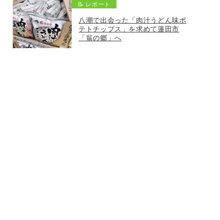
📝 レポート
八潮で出会った「肉汁うどん味ポ
テトチップス」を求めて蓮田市
「翁の郷」へ