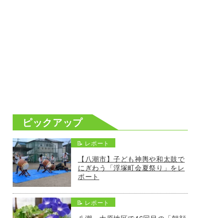
ピックアップ
📝 レポート
【八潮市】子ども神輿や和太鼓で
にぎわう「浮塚町会夏祭り」をレ
ポート
📝 レポート
八潮・大原地区で46回目の「朝顔