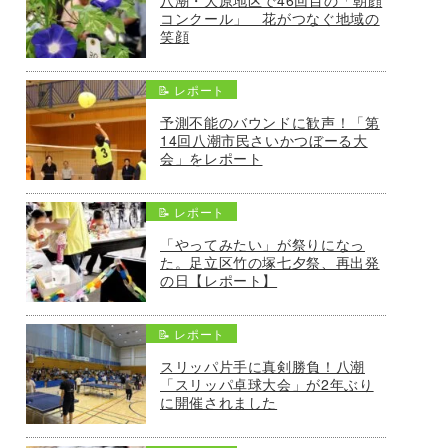
コンクール」 花がつなぐ地域の
笑顔
📝 レポート
予測不能のバウンドに歓声！「第
14回八潮市民さいかつぼーる大
会」をレポート
📝 レポート
「やってみたい」が祭りになっ
た。足立区竹の塚七夕祭、再出発
の日【レポート】
📝 レポート
スリッパ片手に真剣勝負！八潮
「スリッパ卓球大会」が2年ぶり
に開催されました