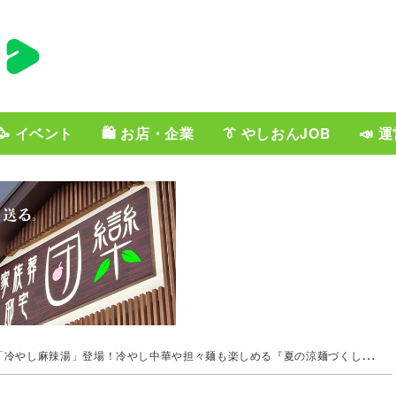
🥳 イベント
🛍️ お店・企業
👔 やしおんJOB
📣 
冷やし麻辣湯」登場！冷やし中華や担々麺も楽しめる『夏の涼麺づくし』フェア開催