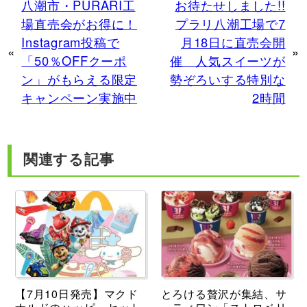
八潮市・PURARI工
お待たせしました!!
場直売会がお得に！
プラリ八潮工場で7
Instagram投稿で
月18日に直売会開
«
»
「50％OFFクーポ
催 人気スイーツが
ン」がもらえる限定
勢ぞろいする特別な
キャンペーン実施中
2時間
関連する記事
【7月10日発売】マクド
とろける贅沢が集結、サ