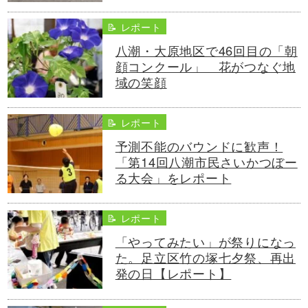
📝 レポート
八潮・大原地区で46回目の「朝
顔コンクール」 花がつなぐ地
域の笑顔
📝 レポート
予測不能のバウンドに歓声！
「第14回八潮市民さいかつぼー
る大会」をレポート
📝 レポート
「やってみたい」が祭りになっ
た。足立区竹の塚七夕祭、再出
発の日【レポート】