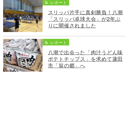
📝 レポート
スリッパ片手に真剣勝負！八潮
「スリッパ卓球大会」が2年ぶ
りに開催されました
📝 レポート
八潮で出会った「肉汁うどん味
ポテトチップス」を求めて蓮田
市「翁の郷」へ