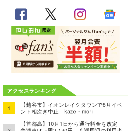
アクセスランキング
【越谷市】イオンレイクタウンで8月イベ
ント相次ぎ中止 kaze・mori
【首都高】10月1日から通行料金を改定
普通車は上限2,130円、八潮周辺の利用者