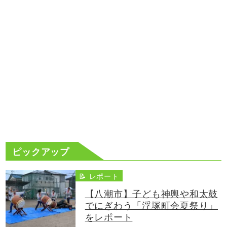
ピックアップ
📝 レポート
【八潮市】子ども神輿や和太鼓
でにぎわう「浮塚町会夏祭り」
をレポート