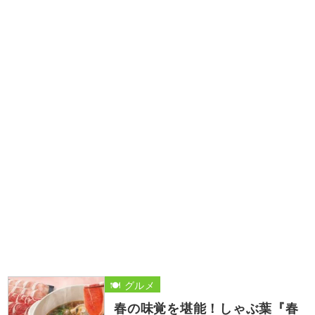
🍽️ グルメ
春の味覚を堪能！しゃぶ葉『春