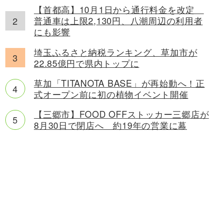
【首都高】10月1日から通行料金を改定
普通車は上限2,130円、八潮周辺の利用者
にも影響
埼玉ふるさと納税ランキング、草加市が
22.85億円で県内トップに
草加「TITANOTA BASE」が再始動へ！正
式オープン前に初の植物イベント開催
【三郷市】FOOD OFFストッカー三郷店が
8月30日で閉店へ 約19年の営業に幕