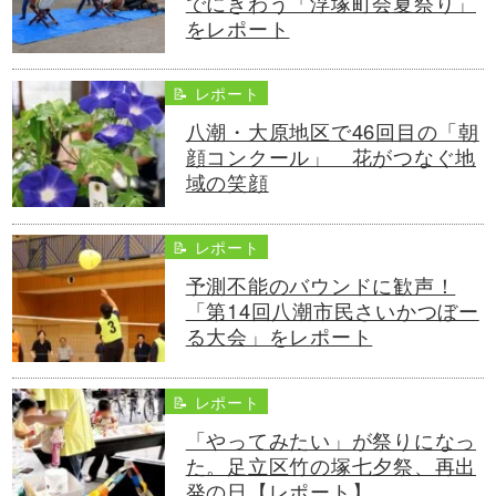
でにぎわう「浮塚町会夏祭り」
をレポート
📝 レポート
八潮・大原地区で46回目の「朝
顔コンクール」 花がつなぐ地
域の笑顔
📝 レポート
予測不能のバウンドに歓声！
「第14回八潮市民さいかつぼー
る大会」をレポート
📝 レポート
「やってみたい」が祭りになっ
た。足立区竹の塚七夕祭、再出
発の日【レポート】