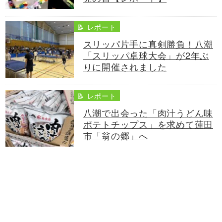
📝 レポート
スリッパ片手に真剣勝負！八潮
「スリッパ卓球大会」が2年ぶ
りに開催されました
📝 レポート
八潮で出会った「肉汁うどん味
ポテトチップス」を求めて蓮田
市「翁の郷」へ