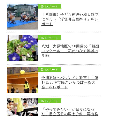
📝 レポート
【八潮市】子ども神輿や和太鼓で
にぎわう「浮塚町会夏祭り」をレ
ポート
📝 レポート
八潮・大原地区で46回目の「朝顔
コンクール」 花がつなぐ地域の
笑顔
📝 レポート
予測不能のバウンドに歓声！「第
14回八潮市民さいかつぼーる大
会」をレポート
📝 レポート
「やってみたい」が祭りになっ
た。足立区竹の塚七夕祭、再出発