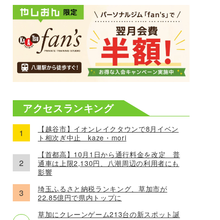
アクセスランキング
【越谷市】イオンレイクタウンで8月イベン
ト相次ぎ中止 kaze・mori
【首都高】10月1日から通行料金を改定 普
通車は上限2,130円、八潮周辺の利用者にも
影響
埼玉ふるさと納税ランキング、草加市が
22.85億円で県内トップに
草加にクレーンゲーム213台の新スポット誕