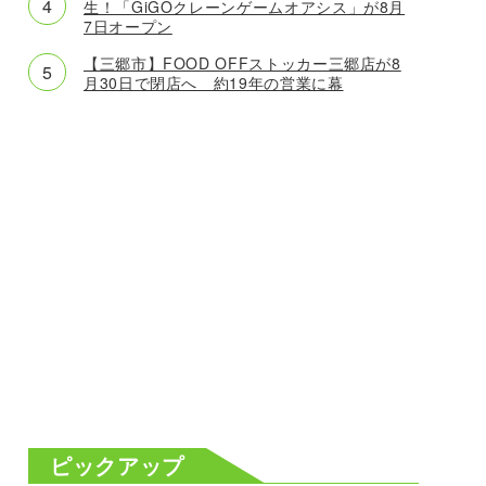
生！「GiGOクレーンゲームオアシス」が8月
7日オープン
【三郷市】FOOD OFFストッカー三郷店が8
月30日で閉店へ 約19年の営業に幕
ピックアップ