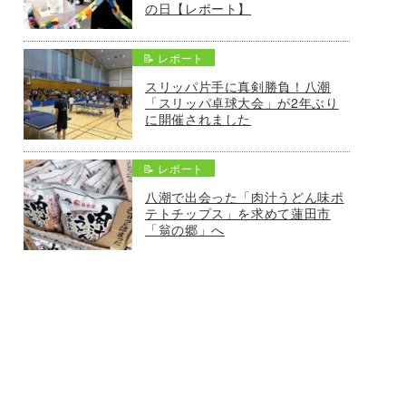
の日【レポート】
📝 レポート
スリッパ片手に真剣勝負！八潮
「スリッパ卓球大会」が2年ぶり
に開催されました
📝 レポート
八潮で出会った「肉汁うどん味ポ
テトチップス」を求めて蓮田市
「翁の郷」へ