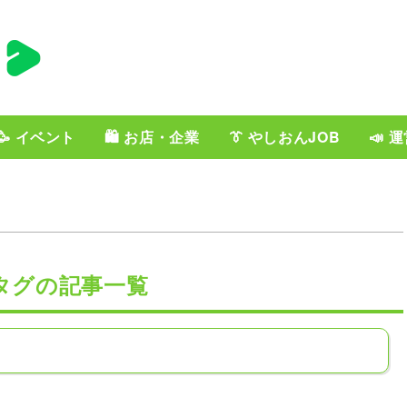
🥳 イベント
🛍️ お店・企業
👔 やしおんJOB
📣 
タグの記事一覧