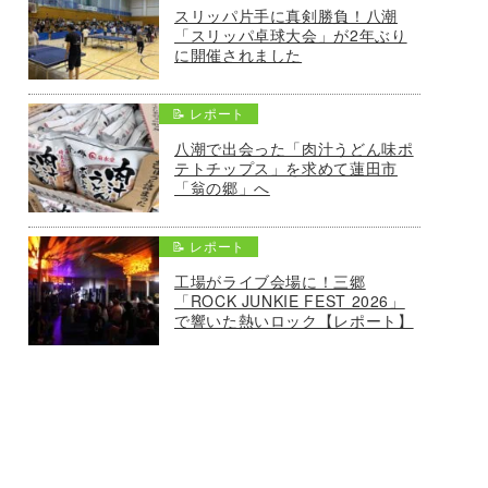
スリッパ片手に真剣勝負！八潮
「スリッパ卓球大会」が2年ぶり
に開催されました
📝 レポート
八潮で出会った「肉汁うどん味ポ
テトチップス」を求めて蓮田市
「翁の郷」へ
📝 レポート
工場がライブ会場に！三郷
「ROCK JUNKIE FEST 2026」
で響いた熱いロック【レポート】