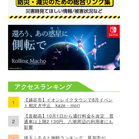
アクセスランキング
【越谷市】イオンレイクタウンで8月イベン
ト相次ぎ中止 kaze・mori
【首都高】10月1日から通行料金を改定 普
通車は上限2,130円、八潮周辺の利用者にも
影響
埼玉ふるさと納税ランキング、草加市が