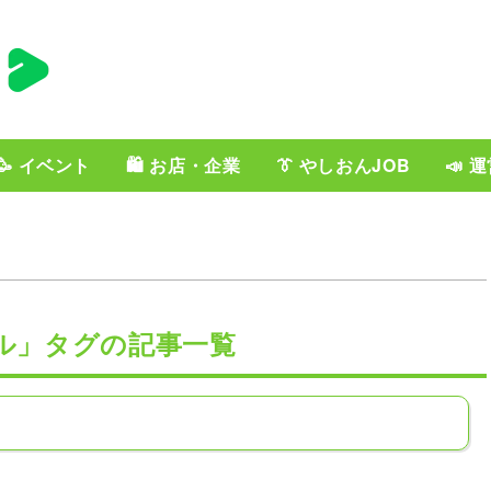
🥳 イベント
🛍️ お店・企業
👔 やしおんJOB
📣 
ル」タグの記事一覧