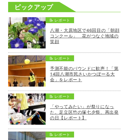
ピックアップ
📝 レポート
八潮・大原地区で46回目の「朝顔
コンクール」 花がつなぐ地域の
笑顔
📝 レポート
予測不能のバウンドに歓声！「第
14回八潮市民さいかつぼーる大
会」をレポート
📝 レポート
「やってみたい」が祭りになっ
た。足立区竹の塚七夕祭、再出発
の日【レポート】
📝 レポート