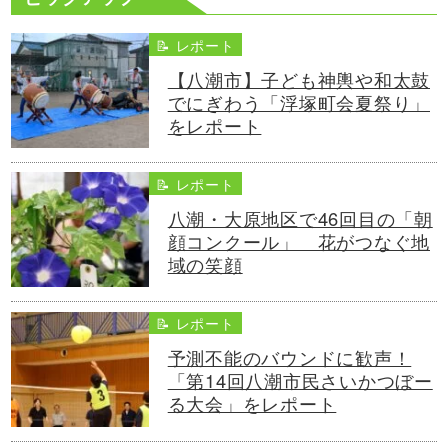
📝 レポート
【八潮市】子ども神輿や和太鼓
でにぎわう「浮塚町会夏祭り」
をレポート
📝 レポート
八潮・大原地区で46回目の「朝
顔コンクール」 花がつなぐ地
域の笑顔
📝 レポート
予測不能のバウンドに歓声！
「第14回八潮市民さいかつぼー
る大会」をレポート