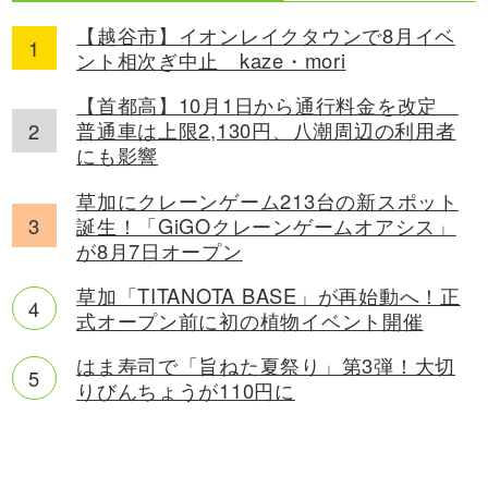
【越谷市】イオンレイクタウンで8月イベ
ント相次ぎ中止 kaze・mori
【首都高】10月1日から通行料金を改定
普通車は上限2,130円、八潮周辺の利用者
にも影響
草加にクレーンゲーム213台の新スポット
誕生！「GiGOクレーンゲームオアシス」
が8月7日オープン
草加「TITANOTA BASE」が再始動へ！正
式オープン前に初の植物イベント開催
はま寿司で「旨ねた夏祭り」第3弾！大切
りびんちょうが110円に