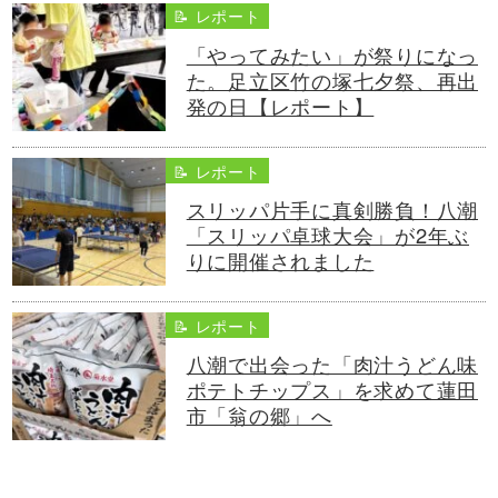
📝 レポート
「やってみたい」が祭りになっ
た。足立区竹の塚七夕祭、再出
発の日【レポート】
📝 レポート
スリッパ片手に真剣勝負！八潮
「スリッパ卓球大会」が2年ぶ
りに開催されました
📝 レポート
八潮で出会った「肉汁うどん味
ポテトチップス」を求めて蓮田
市「翁の郷」へ