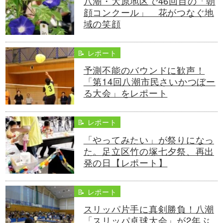
八潮・大原地区で46回目の「朝
顔コンクール」 花がつなぐ地
域の笑顔
📝 レポート
予測不能のバウンドに歓声！
「第14回八潮市民さいかつぼー
る大会」をレポート
📝 レポート
「やってみたい」が祭りになっ
た。足立区竹の塚七夕祭、再出
発の日【レポート】
📝 レポート
スリッパ片手に真剣勝負！八潮
「スリッパ卓球大会」が2年ぶ