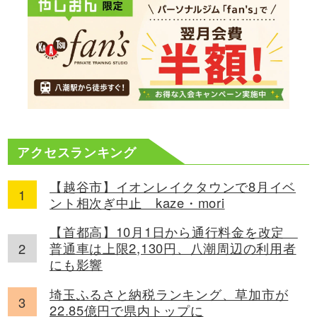
アクセスランキング
【越谷市】イオンレイクタウンで8月イベ
ント相次ぎ中止 kaze・mori
【首都高】10月1日から通行料金を改定
普通車は上限2,130円、八潮周辺の利用者
にも影響
埼玉ふるさと納税ランキング、草加市が
22.85億円で県内トップに