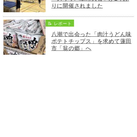
りに開催されました
📝 レポート
八潮で出会った「肉汁うどん味
ポテトチップス」を求めて蓮田
市「翁の郷」へ