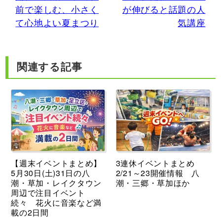
前で楽しむ、小さく
が伸びると話題の人
て心地よい夏まつり
気講座
関連する記事
【週末イベントまとめ】
3連休イベントまとめ
5月30日(土)31日の八
2/21～23開催情報 八
潮・草加・レイクタウン
潮・三郷・草加ほか
周辺で注目イベント
続々 花火に音楽など満
載の2日間