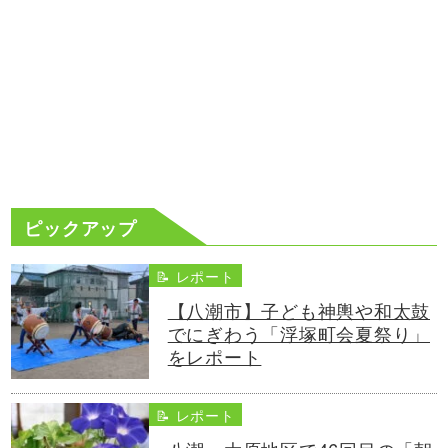
ピックアップ
📝 レポート
【八潮市】子ども神輿や和太鼓
でにぎわう「浮塚町会夏祭り」
をレポート
📝 レポート